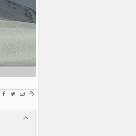
K2
Georgien
Black Diamond