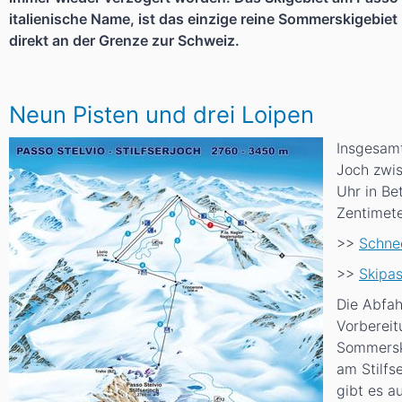
italienische Name, ist das einzige reine Sommerskigebiet 
direkt an der Grenze zur Schweiz.
Neun Pisten und drei Loipen
Insgesam
Joch zwis
Uhr in Be
Zentimete
>>
Schnee
>>
Skipa
Die Abfah
Vorbereit
Sommersk
am Stilfs
gibt es a