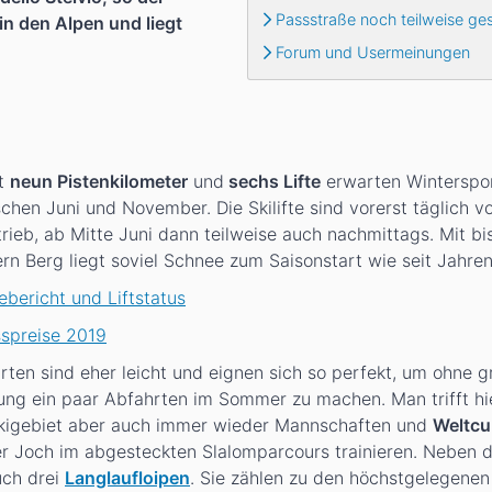
Passstraße noch teilweise ges
in den Alpen und liegt
Forum und Usermeinungen
t
neun Pistenkilometer
und
sechs Lifte
erwarten Wintersport
chen Juni und November. Die Skilifte sind vorerst täglich vo
trieb, ab Mitte Juni dann teilweise auch nachmittags. Mit bi
rn Berg liegt soviel Schnee zum Saisonstart wie seit Jahren
bericht und Liftstatus
sspreise 2019
rten sind eher leicht und eignen sich so perfekt, um ohne 
ung ein paar Abfahrten im Sommer zu machen. Man trifft hi
igebiet aber auch immer wieder Mannschaften und
Weltcu
er Joch im abgesteckten Slalomparcours trainieren. Neben d
uch drei
Langlaufloipen
. Sie zählen zu den höchstgelegenen