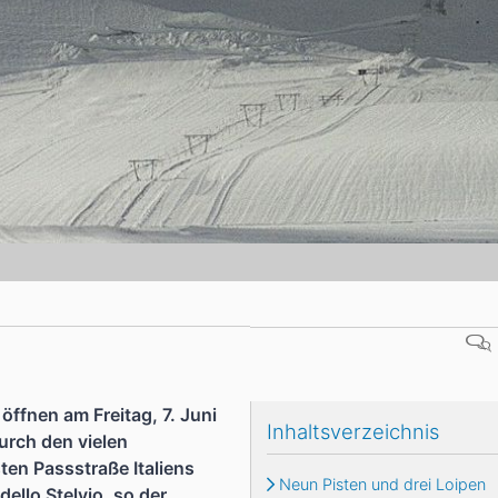
Head
Russland
Südkorea
Türkei
Dynastar
Salomon
Aserbaidschan
Vereinigte Arabische Emirate
Stöckli
Kästle
Scott
ien
Ogso
Indigo
nien
öffnen am Freitag, 7. Juni
Inhaltsverzeichnis
Durch den vielen
en Passstraße Italiens
Neun Pisten und drei Loipen
ello Stelvio, so der