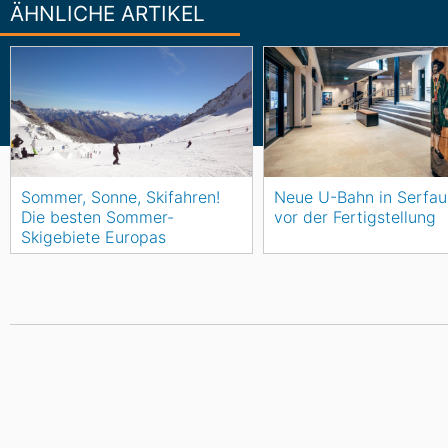
ÄHNLICHE ARTIKEL
Sommer, Sonne, Skifahren!
Neue U-Bahn in Serfau
Die besten Sommer-
vor der Fertigstellung
Skigebiete Europas