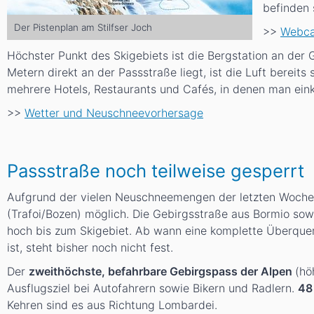
befinden 
Der Pistenplan am Stilfser Joch
>>
Webca
Höchster Punkt des Skigebiets ist die Bergstation an der 
Metern direkt an der Passstraße liegt, ist die Luft bereit
mehrere Hotels, Restaurants und Cafés, in denen man ein
>>
Wetter und Neuschneevorhersage
Passstraße noch teilweise gesperrt
Aufgrund der vielen Neuschneemengen der letzten Woch
(Trafoi/Bozen) möglich. Die Gebirgsstraße aus Bormio sowi
hoch bis zum Skigebiet. Ab wann eine komplette Überquer
ist, steht bisher noch nicht fest.
Der
zweithöchste, befahrbare Gebirgspass der Alpen
(hö
Ausflugsziel bei Autofahrern sowie Bikern und Radlern.
48
Kehren sind es aus Richtung Lombardei.