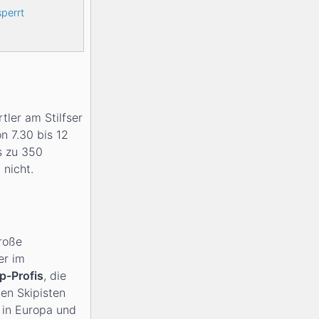
perrt
ler am Stilfser
n 7.30 bis 12
s zu 350
 nicht.
große
er im
p-Profis
, die
en Skipisten
 in Europa und