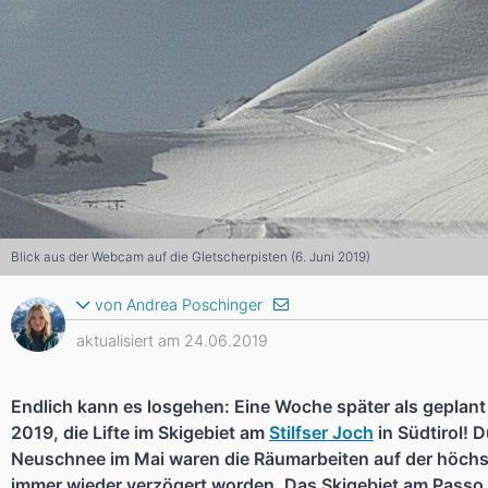
Asien
Blizzard
Südamerika
Japan
China
Argentinien
Chile
Iran
Indien
Nordica
Asien
Ozeanien
Russland
China
Neuseeland
Austral
Hagan
Südamerika
Blick aus der Webcam auf die Gletscherpisten (6. Juni 2019)
Chile
Argenti
von Andrea Poschinger
aktualisiert am 24.06.2019
Afrika
Ägypten
Endlich kann es losgehen: Eine Woche später als geplant 
2019, die Lifte im Skigebiet am
Stilfser Joch
in Südtirol! 
Neuschnee im Mai waren die Räumarbeiten auf der höchst
immer wieder verzögert worden. Das Skigebiet am Passo d