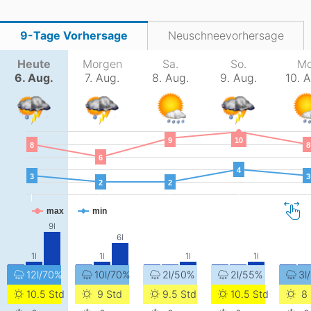
9-Tage Vorhersage
Neuschneevorhersage
Heute
Morgen
Sa.
So.
Mo
6. Aug.
7. Aug.
8. Aug.
9. Aug.
10. 
9
10
8
8
6
4
3
3
2
2
max
min
12l/70%
10l/70%
2l/50%
2l/55%
3l
10.5 Std
9 Std
9.5 Std
10.5 Std
8