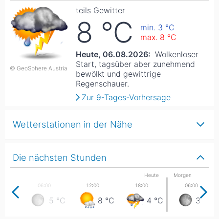
teils Gewitter
8
°C
min. 3
°C
max. 8
°C
Heute, 06.08.2026:
Wolkenloser
Start, tagsüber aber zunehmend
© GeoSphere Austria
bewölkt und gewittrige
Regenschauer.
Zur 9-Tages-Vorhersage
Wetterstationen in der Nähe
Die nächsten Stunden
Heute
Morgen
5
°C
8
°C
4
°C
3
°C