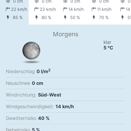
0 cm
0 cm
0 cm
0 cm
0
22
km/h
22
km/h
14
km/h
11
km/h
1
85 %
80 %
50 %
70 %
5
Morgens
klar
5
°C
2
Niederschlag
0
l/m
Neuschnee
0
cm
Windrichtung:
Süd-West
Windgeschwindigkeit:
14
km/h
Gewitterrisiko
40 %
Nebelrisiko
5 %