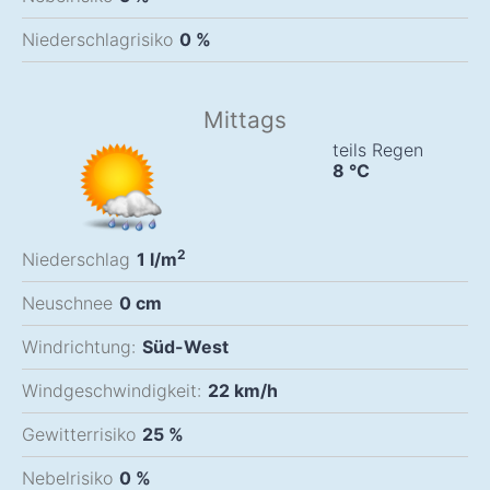
Niederschlagrisiko
0 %
Mittags
teils Regen
8
°C
2
Niederschlag
1
l/m
Neuschnee
0
cm
Windrichtung:
Süd-West
Windgeschwindigkeit:
22
km/h
Gewitterrisiko
25 %
Nebelrisiko
0 %