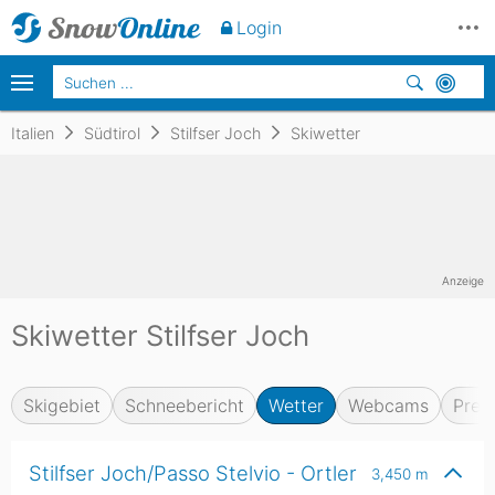
Login
Italien
Südtirol
Stilfser Joch
Skiwetter
Anzeige
Skiwetter Stilfser Joch
Skigebiet
Schneebericht
Wetter
Webcams
Prei
Stilfser Joch/Passo Stelvio - Ortler
3,450
m