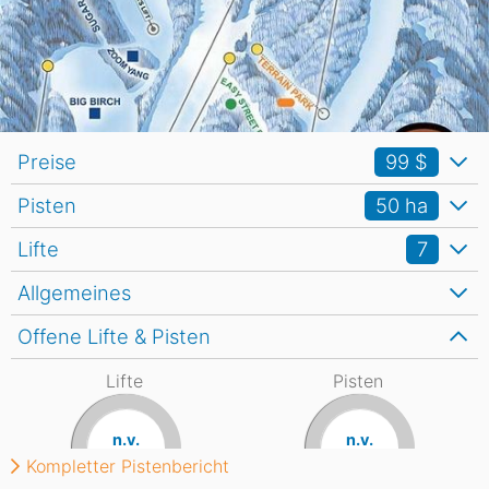
Preise
99 $
Pisten
50
ha
Lifte
7
Allgemeines
Offene Lifte & Pisten
Lifte
Pisten
n.v.
n.v.
Kompletter Pistenbericht