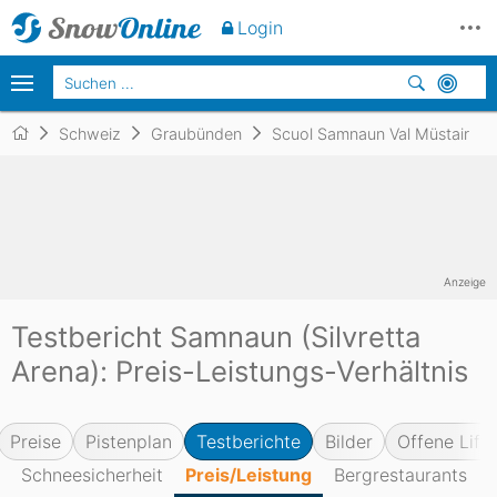
Login
Schweiz
Graubünden
Scuol Samnaun Val Müstair
Anzeige
Testbericht Samnaun (Silvretta
Arena): Preis-Leistungs-Verhältnis
Preise
Pistenplan
Testberichte
Bilder
Offene Lifte
Schneesicherheit
Preis/Leistung
Bergrestaurants