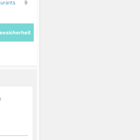
aurants
9
eesicherheit
8