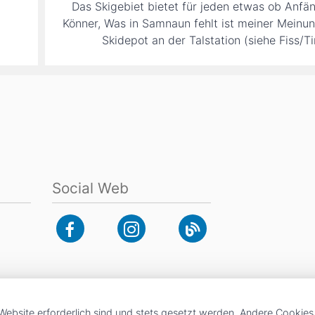
Das Skigebiet bietet für jeden etwas ob Anfä
Könner, Was in Samnaun fehlt ist meiner Meinu
Skidepot an der Talstation (siehe Fiss/Ti
Social Web
Website erforderlich sind und stets gesetzt werden. Andere Cookies