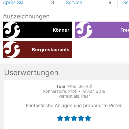
Après Ski
8
Service
9
Sc
Auszeichnungen
Könner
Fre
Bergrestaurants
Userwertungen
Tobi
(Alter: 36-40)
Könnerstufe: Profi • im Apr. 2018
Verreist als: Paar
Fantastische Anlagen und präparierte Pisten