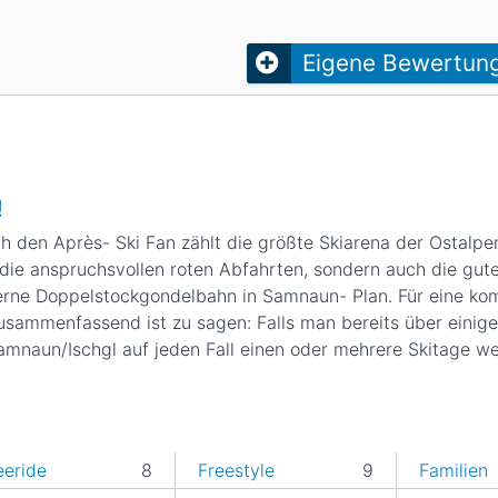
Head
Russland
Südkorea
Türkei
Dynastar
Salomon
Eigene Bewertun
Aserbaidschan
Vereinigte Arabische Emirate
Stöckli
Kästle
Scott
ien
!
Ogso
ch den Après- Ski Fan zählt die größte Skiarena der Ostalpe
Indigo
 die anspruchsvollen roten Abfahrten, sondern auch die gut
erne Doppelstockgondelbahn in Samnaun- Plan. Für eine ko
nien
usammenfassend ist zu sagen: Falls man bereits über einig
 Samnaun/Ischgl auf jeden Fall einen oder mehrere Skitage we
eeride
8
Freestyle
9
Familien