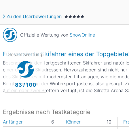
Asien
Blizzard
Südamerika
Japan
China
Zu den Userbewertungen
Argentinien
Chile
Iran
Indien
Offizielle Wertung von
SnowOnline
Nordica
Asien
Ozeanien
Russland
China
Neuseeland
Austral
Für versierte Skifahrer eines der Topgebiete
Gesamtwertung:
Hagan
Besonders für den fortgeschrittenen Skifahrer und natürli
Südamerika
einer der Top- Skiadressen. Hervorzuheben sind nicht nur
des Skigebietes mit modernsten Liftanlagen, wie die mod
Chile
Argenti
Bergbeförderung der Wintersportgäste ist also gesorgt. Z
83 / 100
auf ein oder zwei Brettern verfügt, ist die Silretta Arena
Afrika
Ägypten
Ergebnisse nach Testkategorie
Anfänger
6
Könner
10
Fr