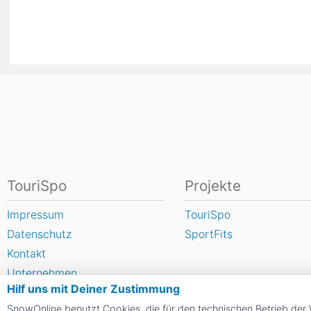
TouriSpo
Projekte
Impressum
TouriSpo
Datenschutz
SportFits
Kontakt
Unternehmen
Hilf uns mit Deiner Zustimmung
FAQ
SnowOnline benutzt Cookies, die für den technischen Betrieb der 