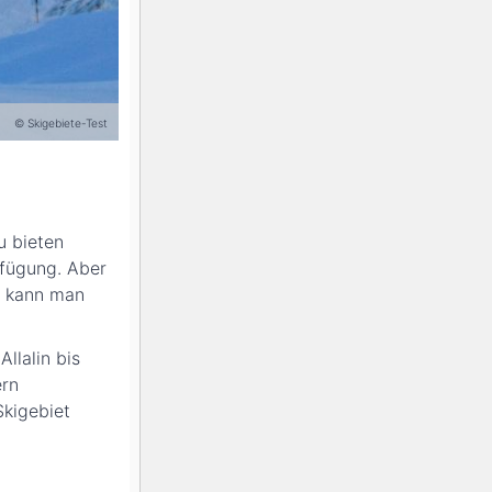
© Skigebiete-Test
u bieten
rfügung. Aber
n kann man
llalin bis
ern
Skigebiet