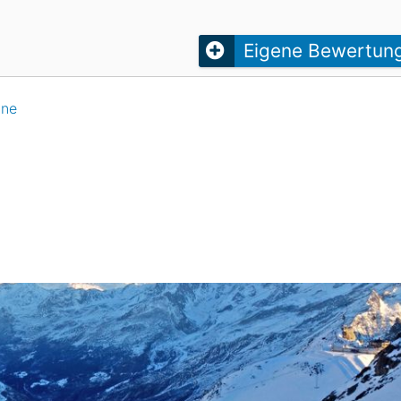
Head
Russland
Südkorea
Türkei
Dynastar
Salomon
Eigene Bewertun
Aserbaidschan
Vereinigte Arabische Emirate
ine
Stöckli
Kästle
Scott
ien
Ogso
Indigo
nien