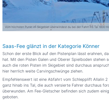
Vom höchsten Punkt im Skigebiet überwindest du bei der Fahrt ins Tal 1800 
Saas-Fee glänzt in der Kategorie Könner
Schon der erste Blick auf den Pistenplan lässt erahnen, da
hat. Mit den Pisten Galen und Oberer Spielboden stehen s
auch die roten Pisten im Skigebiet sind durchaus anspruc
hier herrlich weite Carvingschwünge ziehen.
Empfehlenswert ist eine Abfahrt vom Schlepplift Allalin 2
ganz hinab ins Tal, die auch versierte Fahrer durchaus f
überwunden. Am Fee-Gletscher befinden sich zudem einige
geboten.