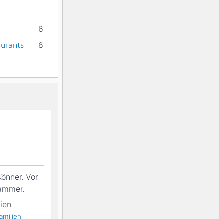
6
aurants
8
Könner. Vor
Hammer.
ien
amilien