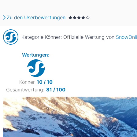
Asien
Blizzard
Südamerika
Japan
China
Zu den Userbewertungen
Argentinien
Chile
Iran
Indien
Kategorie Könner: Offizielle Wertung von
SnowOnl
Nordica
Asien
Ozeanien
Russland
China
Wertungen:
Neuseeland
Austral
Hagan
Südamerika
Könner
10 / 10
Chile
Argenti
Gesamtwertung:
81 / 100
Afrika
Ägypten