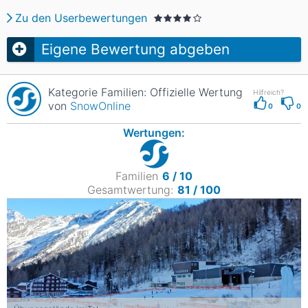
Zu den Userbewertungen
Eigene Bewertung abgeben
Kategorie Familien: Offizielle Wertung
Hilfreich?
von
SnowOnline
0
0
Wertungen:
Familien
6 / 10
Gesamtwertung:
81 / 100