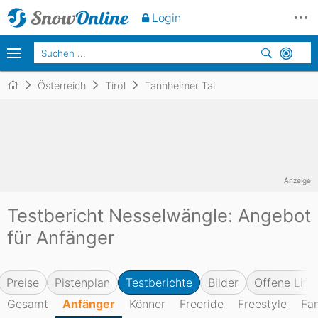
Login
Österreich
Tirol
Tannheimer Tal
Anzeige
Testbericht Nesselwängle: Angebot
für Anfänger
Preise
Pistenplan
Testberichte
Bilder
Offene Lifte
Gesamt
Anfänger
Könner
Freeride
Freestyle
Fam