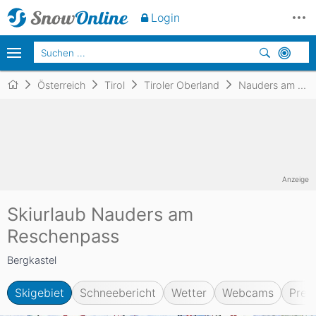
Login
Österreich
Tirol
Tiroler Oberland
Nauders am Reschenpass
Anzeige
Skiurlaub Nauders am
Reschenpass
Bergkastel
Skigebiet
Schneebericht
Wetter
Webcams
Prei