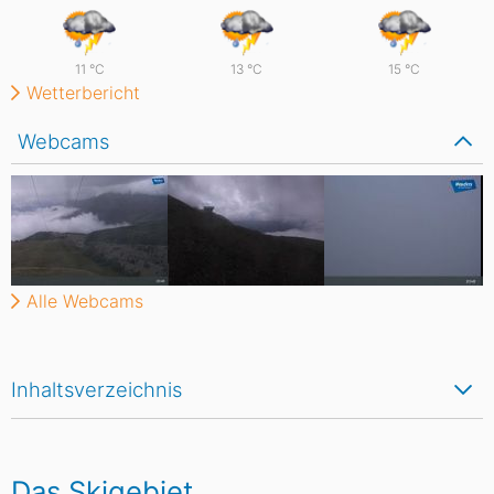
11
°C
13
°C
15
°C
Wetterbericht
Webcams
Alle Webcams
Inhaltsverzeichnis
Das Skigebiet