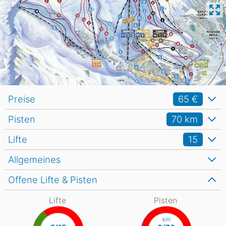
Preise
65 €
Pisten
70
km
Lifte
15
Allgemeines
Offene Lifte & Pisten
Lifte
Pisten
km