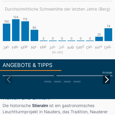
Durchschnittliche Schneehöhe der letzten Jahre (Berg)
S
e
pt
Aug.
Dez.
Mär.
Jan.
Feb.
Jun.
Okt.
N
o
v
Apr.
Mai
Jul.
.
.
(in cm)
ANGEBOTE & TIPPS
Anzeige
Hütten und Einkehr
Die historische
Stieralm
ist ein gastronomisches
Leuchtturmprojekt in Nauders, das Tradition, Nauderer