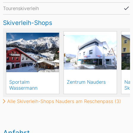
Tourenskiverleih
Skiverleih-Shops
Sportalm
Zentrum Nauders
Nau
Wassermann
Ski
Alle Skiverleih-Shops Nauders am Reschenpass (3)
Anfahrt