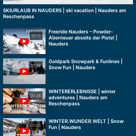
SKIURLAUB IN NAUDERS | ski vacation | Nauders am
Reschenpass
Freeride Nauders – Powder-
01:11
Abenteuer abseits der Piste! |
Nauders
Goldpark Snowpark & Funlines |
01:19
Snow Fun | Nauders
WINTERERLEBNISSE | winter
00:24
adventures | Nauders am
Reschenpass
WINTER.WUNDER.WELT | Snow
01:05
Fun | Nauders