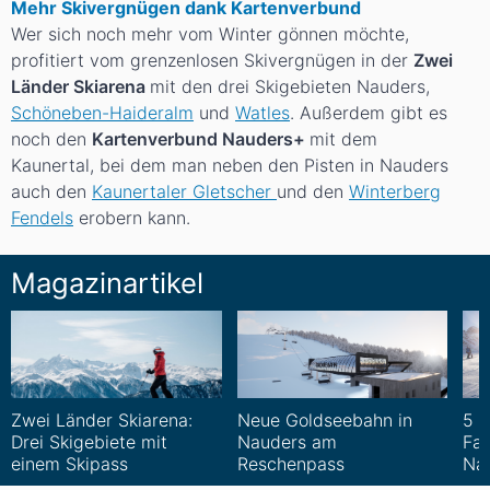
Mehr Skivergnügen dank Kartenverbund
Wer sich noch mehr vom Winter gönnen möchte,
profitiert vom grenzenlosen Skivergnügen in der
Zwei
Länder Skiarena
mit den drei Skigebieten Nauders,
Schöneben-Haideralm
und
Watles
. Außerdem gibt es
noch den
Kartenverbund Nauders+
mit dem
Kaunertal, bei dem man neben den Pisten in Nauders
auch den
Kaunertaler Gletscher
und den
Winterberg
Fendels
erobern kann.
Magazinartikel
Zwei Länder Skiarena:
Neue Goldseebahn in
5 T
Drei Skigebiete mit
Nauders am
Fam
einem Skipass
Reschenpass
Na