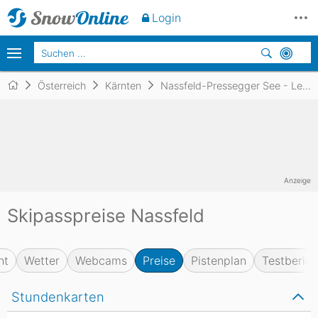
Login
Österreich
Kärnten
Nassfeld-Pressegger See - Lesachtal - Weissensee
Anzeige
Skipasspreise Nassfeld
ht
Wetter
Webcams
Preise
Pistenplan
Testberich
Stundenkarten