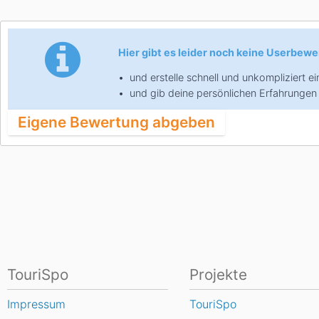
Asien
Blizzard
Südamerika
Japan
China
Hier gibt es leider noch keine Userbewer
Argentinien
Chile
Iran
Indien
und erstelle schnell und unkompliziert 
Nordica
Asien
und gib deine persönlichen Erfahrungen 
Ozeanien
Eigene Bewertung abgeben
Russland
China
Neuseeland
Austral
Hagan
Südamerika
Chile
Argenti
Afrika
Ägypten
TouriSpo
Projekte
Impressum
TouriSpo