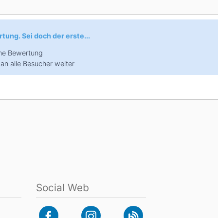
Head
Russland
Südkorea
Türkei
Dynastar
Salomon
tung. Sei doch der erste...
Aserbaidschan
Vereinigte Arabische Emirate
eine Bewertung
Stöckli
Kästle
Scott
an alle Besucher weiter
ien
Ogso
Indigo
nien
Social Web