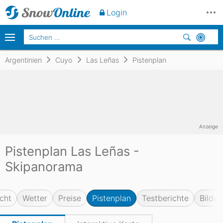
Login
Argentinien
Cuyo
Las Leñas
Pistenplan
Anzeige
Pistenplan Las Leñas -
Skipanorama
cht
Wetter
Preise
Pistenplan
Testberichte
Bilder