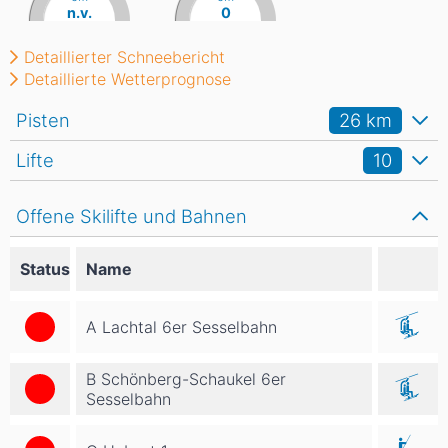
n.v.
0
Detaillierter Schneebericht
Detaillierte Wetterprognose
Pisten
26
km
Lifte
10
Offene Skilifte und Bahnen
Status
Name
A Lachtal 6er Sesselbahn
B Schönberg-Schaukel 6er
Sesselbahn