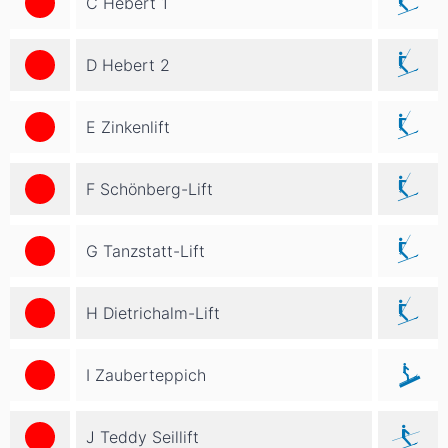
C Hebert 1
D Hebert 2
E Zinkenlift
F Schönberg-Lift
G Tanzstatt-Lift
H Dietrichalm-Lift
I Zauberteppich
J Teddy Seillift