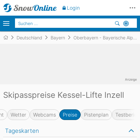
Login
Deutschland
Bayern
Oberbayern - Bayerische Alpen
Anzeige
Skipasspreise Kessel-Lifte Inzell
ht
Wetter
Webcams
Preise
Pistenplan
Testberich
Tageskarten