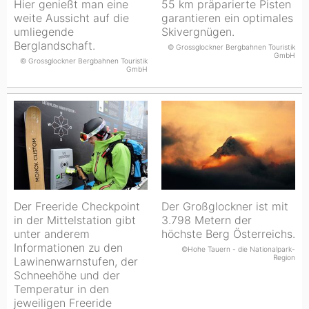
Hier genießt man eine
55 km präparierte Pisten
weite Aussicht auf die
garantieren ein optimales
umliegende
Skivergnügen.
Berglandschaft.
© Grossglockner Bergbahnen Touristik
GmbH
© Grossglockner Bergbahnen Touristik
GmbH
Der Freeride Checkpoint
Der Großglockner ist mit
in der Mittelstation gibt
3.798 Metern der
unter anderem
höchste Berg Österreichs.
Informationen zu den
©Hohe Tauern - die Nationalpark-
Region
Lawinenwarnstufen, der
Schneehöhe und der
Temperatur in den
jeweiligen Freeride