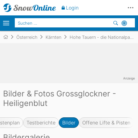
Login
Österreich
Kärnten
Hohe Tauern - die Nationalpark-Region in Kärnten
Anzeige
Bilder & Fotos Grossglockner -
Heiligenblut
istenplan
Testberichte
Bilder
Offene Lifte & Pisten
Bildergalerie