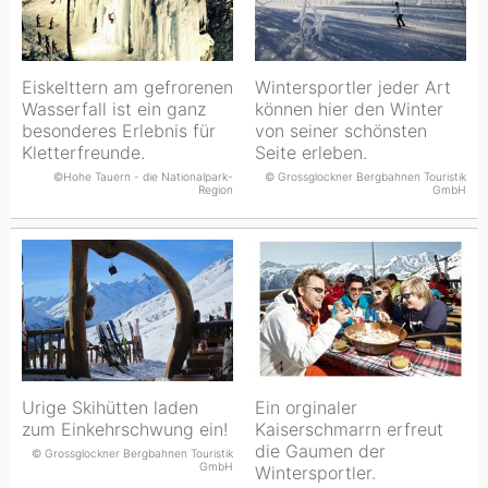
Eiskelttern am gefrorenen
Wintersportler jeder Art
Wasserfall ist ein ganz
können hier den Winter
besonderes Erlebnis für
von seiner schönsten
Kletterfreunde.
Seite erleben.
©Hohe Tauern - die Nationalpark-
© Grossglockner Bergbahnen Touristik
Region
GmbH
Urige Skihütten laden
Ein orginaler
zum Einkehrschwung ein!
Kaiserschmarrn erfreut
die Gaumen der
© Grossglockner Bergbahnen Touristik
GmbH
Wintersportler.