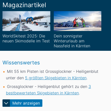
Magazinartikel
WorldSkitest 2025: Die
Dein sonnigster
neuen Skimodelle im Test
Winterurlaub am
Nassfeld in Kärnten
Wissenswertes
Mit 55
km
Pisten ist Grossglockner - Heiligenblut
unter den
5 größten Skigebieten in Kärnten
.
Grossglockner - Heiligenblut gehört zu den
3
bestbewerteten Skigebieten in Kärnten
.
Mehr anzeigen