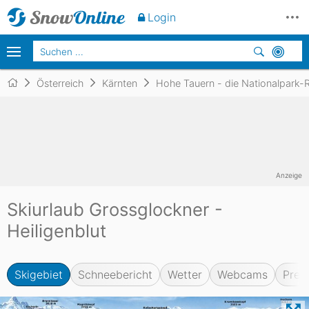
Login
Österreich
Kärnten
Hohe Tauern - die Nationalpark-R
Anzeige
Skiurlaub Grossglockner -
Heiligenblut
Skigebiet
Schneebericht
Wetter
Webcams
Prei