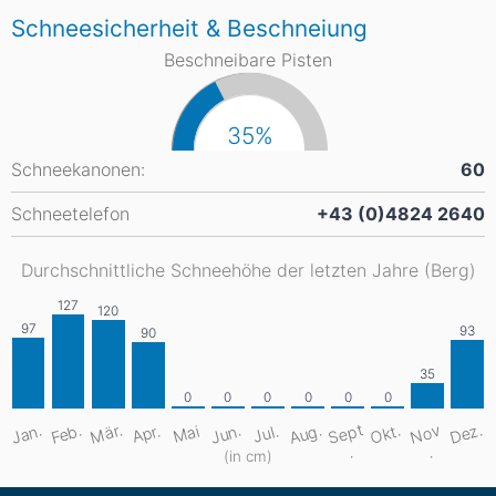
Schneesicherheit & Beschneiung
Beschneibare Pisten
35%
Schneekanonen:
60
Schneetelefon
+43 (0)4824 2640
Durchschnittliche Schneehöhe der letzten Jahre (Berg)
S
e
pt
Aug.
Dez.
Mär.
Jan.
Feb.
Jun.
Okt.
N
o
v
Apr.
Mai
Jul.
.
.
(in cm)