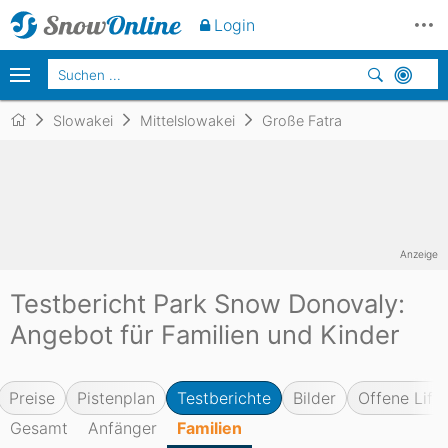
Login
Slowakei
Mittelslowakei
Große Fatra
Anzeige
Testbericht Park Snow Donovaly:
Angebot für Familien und Kinder
Preise
Pistenplan
Testberichte
Bilder
Offene Lifte
Gesamt
Anfänger
Familien