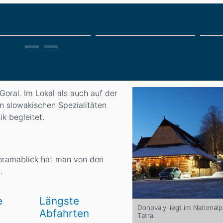
oral. Im Lokal als auch auf der
n slowakischen Spezialitäten
k begleitet.
oramablick hat man von den
.
e
Längste
Donovaly liegt im National
Abfahrten
Tatra.