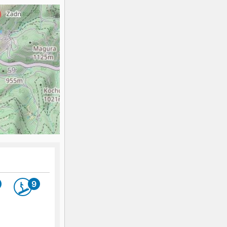
K2
Georgien
Black Diamond
9