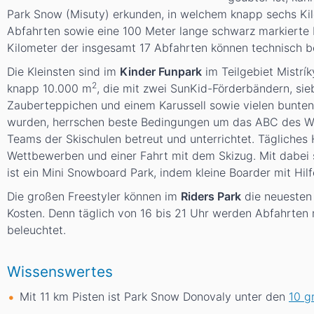
Park Snow (Misuty) erkunden, in welchem knapp sechs Kil
Abfahrten sowie eine 100 Meter lange schwarz markierte P
Kilometer der insgesamt 17 Abfahrten können technisch b
Die Kleinsten sind im
Kinder Funpark
im Teilgebiet Mistrí
2
knapp 10.000 m
, die mit zwei SunKid-Förderbändern, si
Zauberteppichen und einem Karussell sowie vielen bunten F
wurden, herrschen beste Bedingungen um das ABC des Win
Teams der Skischulen betreut und unterrichtet. Tägliches 
Wettbewerben und einer Fahrt mit dem Skizug. Mit dabei s
ist ein Mini Snowboard Park, indem kleine Boarder mit Hi
Die großen Freestyler können im
Riders Park
die neuesten 
Kosten. Denn täglich von 16 bis 21 Uhr werden Abfahrten
beleuchtet.
Wissenswertes
Mit 11
km
Pisten ist Park Snow Donovaly unter den
10 g