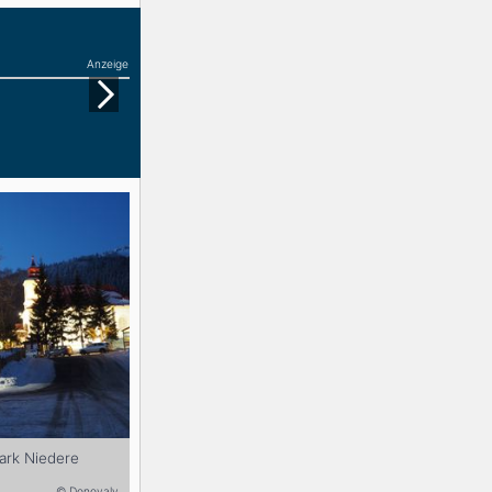
Anzeige
park Niedere
© Donovaly