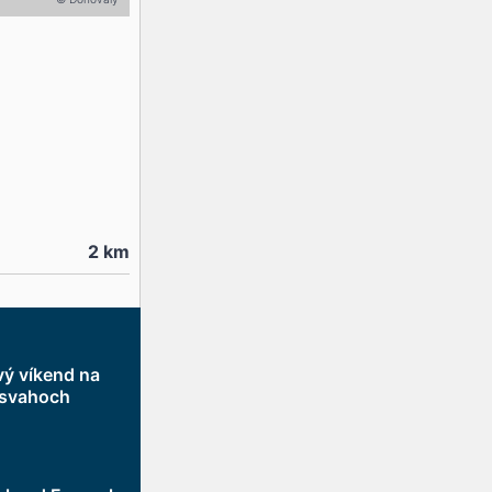
2
km
vý víkend na
 svahoch