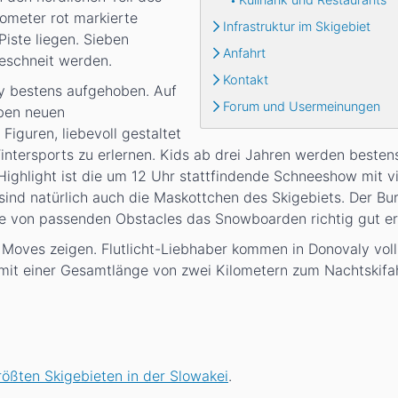
ometer rot markierte
Infrastruktur im Skigebiet
iste liegen. Sieben
Anfahrt
eschneit werden.
Kontakt
ky bestens aufgehoben. Auf
Forum und Usermeinungen
eben neuen
iguren, liebevoll gestaltet
tersports zu erlernen. Kids ab drei Jahren werden besten
Highlight ist die um 12 Uhr stattfindende Schneeshow mit vi
ind natürlich auch die Maskottchen des Skigebiets. Der Bur
lfe von passenden Obstacles das Snowboarden richtig gut er
Moves zeigen. Flutlicht-Liebhaber kommen in Donovaly voll 
 mit einer Gesamtlänge von zwei Kilometern zum Nachtskifa
rößten Skigebieten in der Slowakei
.