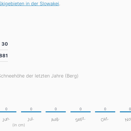
kigebieten in der Slowakei
.
30
 881
Schneehöhe der letzten Jahre (Berg)
Sept.
No
Aug.
Jun.
Okt.
Jul.
(in cm)