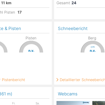
11
km
Gesamt
24
hl Pisten
17
te & Pisten
Schneebericht
Pisten
Berg
cm
n.v.
n.v.
 Pistenbericht
Detaillierter Schneeberic
.361
m
)
Webcams
Fr.
Sa.