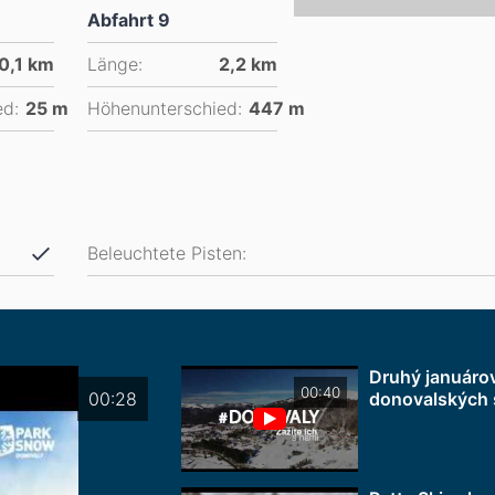
Abfahrt 9
0,1
km
Länge:
2,2
km
ed:
25
m
Höhenunterschied:
447
m
Beleuchtete Pisten:
Druhý januáro
00:40
00:28
donovalských