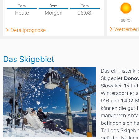
Heute
Morgen
08.08.
28
°C
Wetterberi
Detailprognose
Das Skigebiet
Das elf Pistenk
Skigebiet
Dono
Slowakei. 15 Lif
Wintersportler a
916 und 1.402 M
können die gut f
markierten Abfa
befinden sich h
Teil des Skigeb
geübter ist, kan