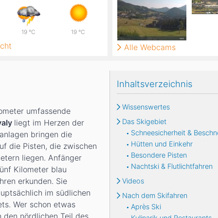
19
°C
19
°C
cht
Alle Webcams
Inhaltsverzeichnis
Wissenswertes
ilometer umfassende
Das Skigebiet
valy
liegt im Herzen der
Schneesicherheit & Beschn
tanlagen bringen die
Hütten und Einkehr
uf die Pisten, die zwischen
Besondere Pisten
etern liegen. Anfänger
Nachtski & Flutlichtfahren
ünf Kilometer blau
hren erkunden. Sie
Videos
auptsächlich im südlichen
Nach dem Skifahren
iets. Wer schon etwas
Après Ski
n den nördlichen Teil des
Kulinarik und Restaurants