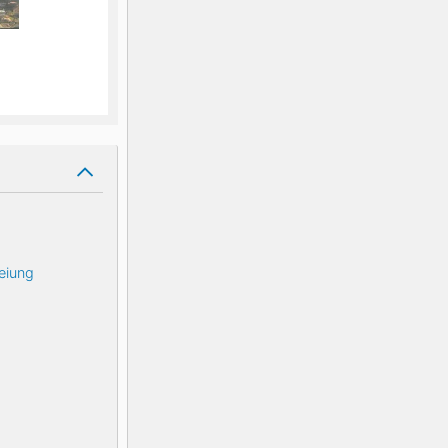
eiung