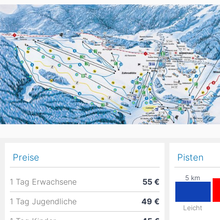
Asien
Blizzard
Südamerika
Japan
China
Argentinien
Chile
Iran
Indien
Nordica
Asien
Ozeanien
Russland
China
Neuseeland
Austral
Hagan
Südamerika
Chile
Argenti
Preise
Afrika
Pisten
Ägypten
1 Tag Erwachsene
55 €
1 Tag Jugendliche
49 €
Leicht