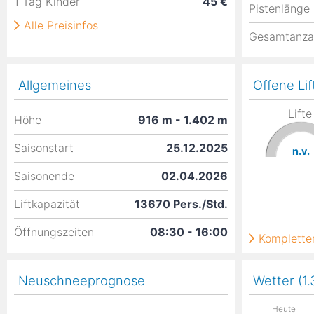
1 Tag Kinder
45 €
Pistenlänge
Alle Preisinfos
Gesamtanza
Allgemeines
Offene Lif
Lifte
Höhe
916
m
- 1.402
m
Saisonstart
25.12.2025
n.v.
Saisonende
02.04.2026
Liftkapazität
13670 Pers./Std.
Öffnungszeiten
08:30 - 16:00
Kompletter
Neuschneeprognose
Wetter (1
Heute