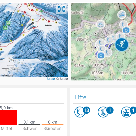
Head
Russland
Südkorea
Türkei
Dynastar
Salomon
Aserbaidschan
Vereinigte Arabische Emirate
Stöckli
Kästle
Scott
ien
Ogso
Indigo
Sitour
© Sitour
nien
Lifte
13
1
1
Mittel
Schwer
Skirouten