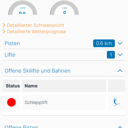
cm
cm
n.v.
0
Detaillierter Schneebericht
Detaillierte Wetterprognose
Pisten
0.6
km
Lifte
1
Offene Skilifte und Bahnen
Status
Name
Schlepplift
Offene Pisten