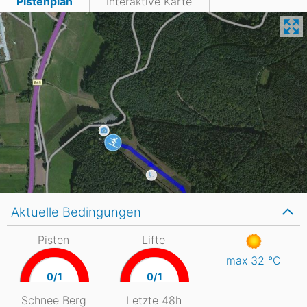
Pistenplan
Interaktive Karte
Aktuelle Bedingungen
Pisten
Lifte
max 32
°C
0/1
0/1
Schnee Berg
Letzte 48h