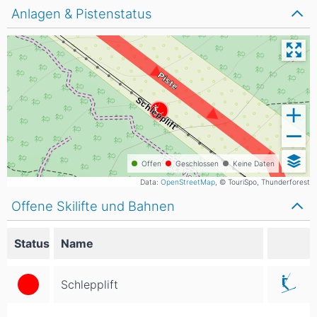
Anlagen & Pistenstatus
Offen
Geschlossen
Keine Daten
Data:
OpenStreetMap
, © TouriSpo, Thunderforest
Offene Skilifte und Bahnen
Status
Name
Schlepplift