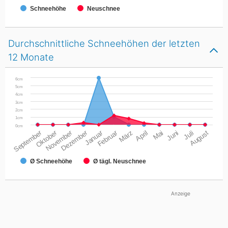
Schneehöhe
Neuschnee
Durchschnittliche Schneehöhen der letzten
12 Monate
6cm
5cm
4cm
3cm
2cm
1cm
0cm
September
Oktober
November
Dezember
Januar
Februar
März
April
Mai
Juni
Juli
August
Ø Schneehöhe
Ø tägl. Neuschnee
Anzeige