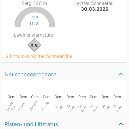
Berg 520
m
Letzter Schneefall
30.03.2026
cm
n.v.
Lawinenwarnstufe
n.v.
Entwicklung der Schneehöhe
Neuschneeprognose
Morgen
11. Aug.
L
e
z
t
e
4
8
Heute
1
.
A
u
g
1
.
A
u
g
1
.
A
u
g
1
.
A
u
g
1
.
A
u
g
1
.
A
u
g
2
.
3
.
4
.
5
.
6
.
7
.
t
h
Pisten- und Liftstatus