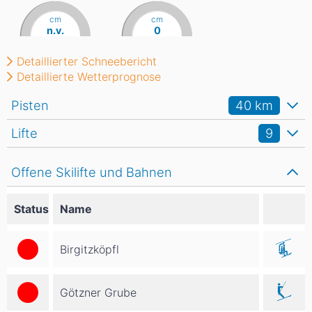
cm
cm
n.v.
0
Detaillierter Schneebericht
Detaillierte Wetterprognose
Pisten
40
km
Lifte
9
Offene Skilifte und Bahnen
Status
Name
Birgitzköpfl
Götzner Grube