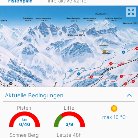
Pistenplan
Interaktive Karte
Aktuelle Bedingungen
Pisten
Lifte
max 16
°C
km
0/40
3/9
Schnee Berg
Letzte 48h