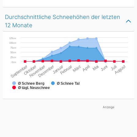
Durchschnittliche Schneehöhen der letzten
12 Monate
125cm
100cm
75cm
50cm
25cm
0cm
September
Oktober
November
Dezember
Januar
Februar
März
April
Mai
Juni
Juli
August
Ø Schnee Berg
Ø Schnee Tal
Ø tägl. Neuschnee
Anzeige