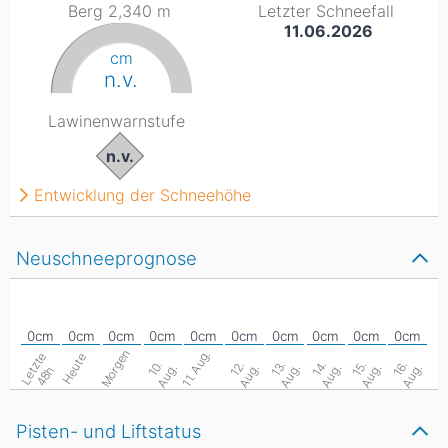
Berg 2,340
m
Letzter Schneefall
11.06.2026
cm
n.v.
Lawinenwarnstufe
n.v.
Entwicklung der Schneehöhe
Neuschneeprognose
Morgen
11. Aug.
L
e
z
t
e
4
8
Heute
1
.
A
u
g
1
.
A
u
g
1
.
A
u
g
1
.
A
u
g
1
.
A
u
g
1
.
A
u
g
0
.
2
.
3
.
4
.
5
.
6
.
t
h
Pisten- und Liftstatus