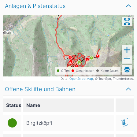
Anlagen & Pistenstatus
Offen
Geschlossen
Keine Daten
Data:
OpenStreetMap
, © TouriSpo, Thunderforest
Offene Skilifte und Bahnen
Status
Name
Birgitzköpfl