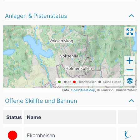
Anlagen & Pistenstatus
Offen
Geschlossen
Keine Daten
Data:
OpenStreetMap
, © TouriSpo, Thunderforest
Offene Skilifte und Bahnen
Status
Name
Ekornheisen