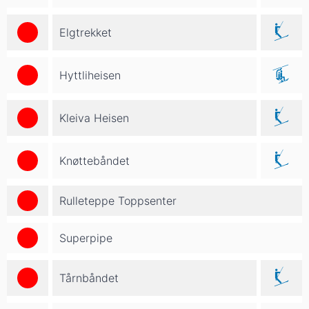
Elgtrekket
Hyttliheisen
Kleiva Heisen
Knøttebåndet
Rulleteppe Toppsenter
Superpipe
Tårnbåndet