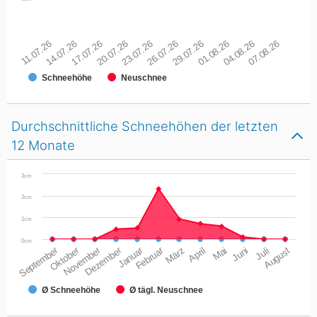
11.07.26
14.07.26
17.07.26
20.07.26
23.07.26
26.07.26
29.07.26
01.08.26
04.08.26
07.08.26
Schneehöhe
Neuschnee
Durchschnittliche Schneehöhen der letzten
12 Monate
3cm
2cm
1cm
0cm
September
Oktober
November
Dezember
Januar
Februar
März
April
Mai
Juni
Juli
August
Ø Schneehöhe
Ø tägl. Neuschnee