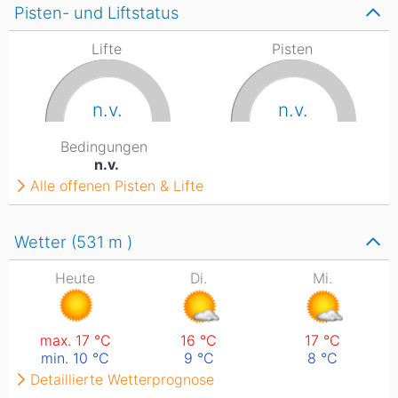
Pisten- und Liftstatus
Lifte
Pisten
n.v.
n.v.
Bedingungen
n.v.
Alle offenen Pisten & Lifte
Wetter (531
m
)
Heute
Di.
Mi.
max. 17
°C
16
°C
17
°C
min. 10
°C
9
°C
8
°C
Detaillierte Wetterprognose