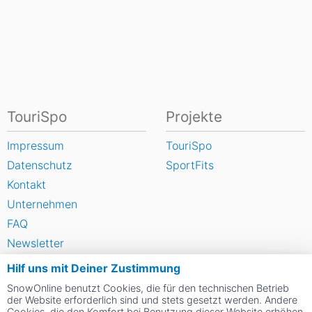
TouriSpo
Projekte
Impressum
TouriSpo
Datenschutz
SportFits
Kontakt
Unternehmen
FAQ
Newsletter
Widget
Hilf uns mit Deiner Zustimmung
Umfragen
SnowOnline benutzt Cookies, die für den technischen Betrieb
der Website erforderlich sind und stets gesetzt werden. Andere
Skigebiet bewerten
Cookies, die den Komfort bei Benutzung dieser Website erhöhen,