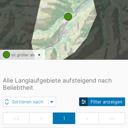
ist größer als
Alle Langlaufgebiete aufsteigend nach
Beliebtheit
Sortieren nach
Filter anzeigen
<<
<
1
>
>>