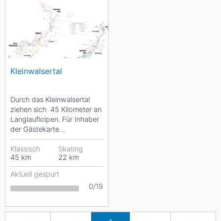
Kleinwalsertal
Durch das Kleinwalsertal
ziehen sich 45 Kilometer an
Langlaufloipen. Für Inhaber
der Gästekarte
Kleinwalsertal ist die
Benutzung der Loipen...
Klassisch
Skating
45
km
22
km
Aktuell gespurt
0/19