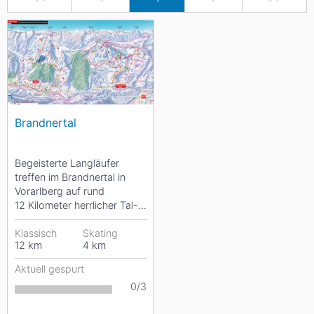
Brandnertal
Begeisterte Langläufer
treffen im Brandnertal in
Vorarlberg auf rund
12 Kilometer herrlicher Tal-
und Höhenloipen . Während
Fortgeschrittene...
Klassisch
Skating
12
km
4
km
Aktuell gespurt
0/3