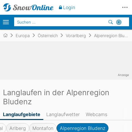
Login
Europa
Österreich
Vorarlberg
Alpenregion Bludenz
Anzeige
Langlaufen in der Alpenregion
Bludenz
Langlaufgebiete
Langlaufwetter
Webcams
al
Arlberg
Montafon
Alpenregion Bludenz