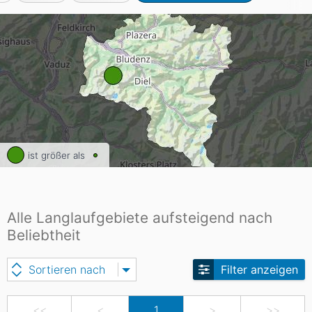
ist größer als
Alle Langlaufgebiete aufsteigend nach
Beliebtheit
Sortieren nach
Filter anzeigen
<<
<
1
>
>>