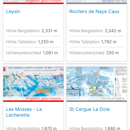
Skigebiet geschlossen
Keine Angabe
Leysin
Rochers de Naye Caux
Höhe Bergstation
2,331
m
Höhe Bergstation
2,042
m
Höhe Talstation
1,250
m
Höhe Talstation
1,792
m
Höhenunterschied
1,081
m
Höhenunterschied
250
m
Skigebiet geschlossen
Keine Angabe
Les Mosses - La
St Cergue La Dole
Lecherette
Höhe Bergstation
1,870
m
Höhe Bergstation
1,680
m