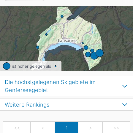
ist höher gelegen als
Die höchstgelegenen Skigebiete im
Genferseegebiet
Weitere Rankings
<<
<
1
>
>>