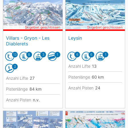
Skigebiet geschlossen
Skigebiet geschlossen
Villars - Gryon - Les
Leysin
Diablerets
13
8
3
1
6
6
1
Anzahl Lifte
13
2
Pistenlänge
60
km
Anzahl Lifte
27
Anzahl Pisten
24
Pistenlänge
84
km
Anzahl Pisten
n.v.