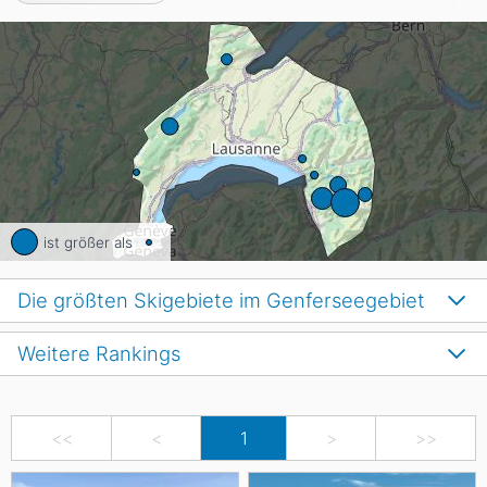
ist größer als
Die größten Skigebiete im Genferseegebiet
Weitere Rankings
<<
<
1
>
>>