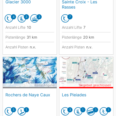
Glacier 3000
Sainte Croix - Les
Rasses
4
3
3
7
Anzahl Lifte
10
Anzahl Lifte
7
Pistenlänge
31
km
Pistenlänge
20
km
Anzahl Pisten
n.v.
Anzahl Pisten
n.v.
Keine Angabe
Skigebiet geschlossen
Rochers de Naye Caux
Les Pleiades
5
1
3
1
1
1