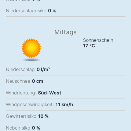
Niederschlagrisiko
0 %
Mittags
Sonnenschein
17
°C
2
Niederschlag
0
l/m
Neuschnee
0
cm
Windrichtung:
Süd-West
Windgeschwindigkeit:
11
km/h
Gewitterrisiko
10 %
Nebelrisiko
0 %