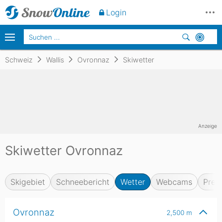
Login
Schweiz
Wallis
Ovronnaz
Skiwetter
Anzeige
Skiwetter Ovronnaz
Skigebiet
Schneebericht
Wetter
Webcams
Prei
Ovronnaz
2,500
m