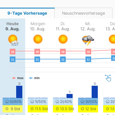
9-Tage Vorhersage
Neuschneevorhersage
Heute
Morgen
Di.
Mi.
Do
9. Aug.
10. Aug.
11. Aug.
12. Aug.
13. 
18
18
18
18
1
1
11
11
11
11
max
min
5l/60%
1l/50%
2l/40%
3l/50%
2l
9 Std
11.5 Std
13.5 Std
12 Std
13