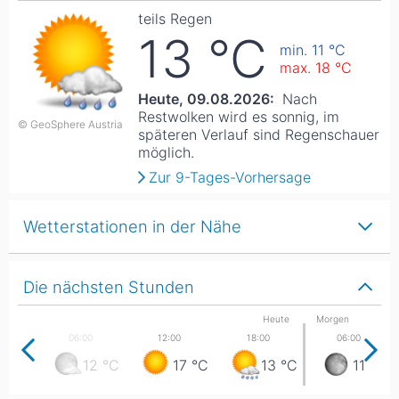
teils Regen
13
°C
min. 11
°C
max. 18
°C
Heute, 09.08.2026:
Nach
Restwolken wird es sonnig, im
© GeoSphere Austria
späteren Verlauf sind Regenschauer
möglich.
Zur 9-Tages-Vorhersage
Wetterstationen in der Nähe
Die nächsten Stunden
Heute
Morgen
12
°C
17
°C
13
°C
11
°C