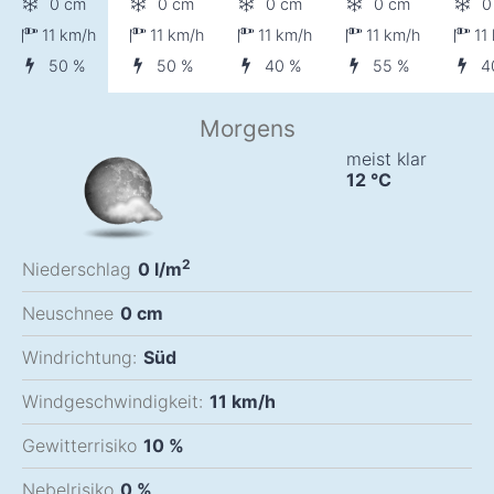
0 cm
0 cm
0 cm
0 cm
0
11
km/h
11
km/h
11
km/h
11
km/h
11
50 %
50 %
40 %
55 %
4
Morgens
meist klar
12
°C
2
Niederschlag
0
l/m
Neuschnee
0
cm
Windrichtung:
Süd
Windgeschwindigkeit:
11
km/h
Gewitterrisiko
10 %
Nebelrisiko
0 %