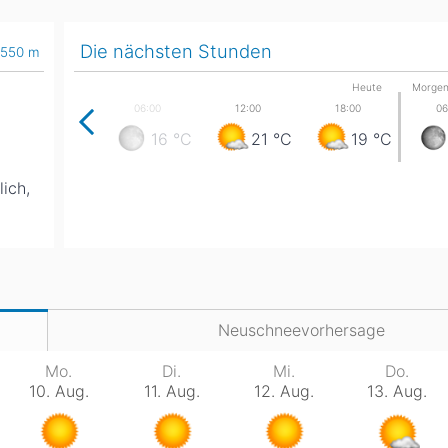
Head
Russland
Südkorea
Türkei
Dynastar
Salomon
Die nächsten Stunden
550
m
Heute
Morge
Aserbaidschan
Vereinigte Arabische Emirate
Stöckli
Kästle
Scott
16
°C
21
°C
19
°C
ien
ich,
Ogso
Indigo
nien
Neuschneevorhersage
Mo.
Di.
Mi.
Do.
10. Aug.
11. Aug.
12. Aug.
13. Aug.