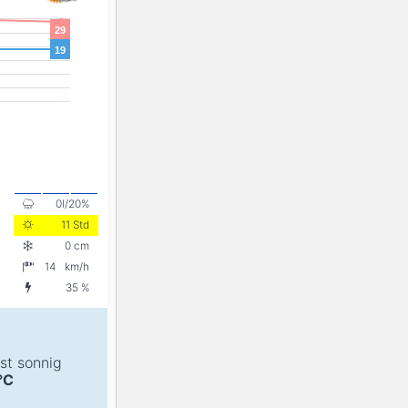
29
19
0l/20%
11 Std
0 cm
14
km/h
35 %
st sonnig
°C