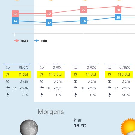
27
30
22
22
18
14
14
12
max
min
0l/0%
0l/0%
0l/0%
0l/15%
11 Std
14.5 Std
14 Std
11.5 Std
0 cm
0 cm
0 cm
0 cm
14
km/h
11
km/h
11
km/h
14
km/h
0 %
0 %
0 %
20 %
Morgens
klar
16
°C