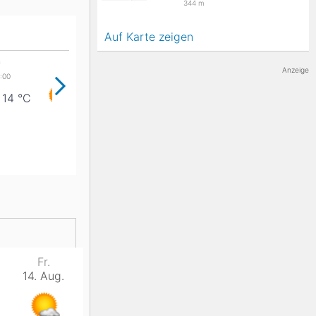
344
m
K2
Georgien
Auf Karte zeigen
n
Anzeige
Black Diamond
14
°C
20
°C
19
°C
Fr.
14. Aug.