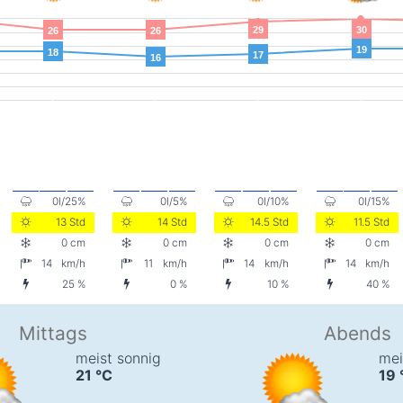
29
30
26
26
19
18
17
16
0l/25%
0l/5%
0l/10%
0l/15%
13 Std
14 Std
14.5 Std
11.5 Std
0 cm
0 cm
0 cm
0 cm
14
km/h
11
km/h
14
km/h
14
km/h
25 %
0 %
10 %
40 %
Mittags
Abends
meist sonnig
mei
21
°C
19