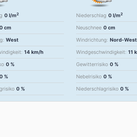
2
2
g
0
l/m
Niederschlag
0
l/m
0
cm
Neuschnee
0
cm
g:
West
Windrichtung:
Nord-West
ndigkeit:
14
km/h
Windgeschwindigkeit:
11
ko
0 %
Gewitterrisiko
0 %
0 %
Nebelrisiko
0 %
grisiko
0 %
Niederschlagrisiko
0 %