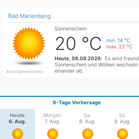
Asien
Blizzard
Südamerika
Japan
China
Bad Marienberg
Argentinien
Chile
Iran
Indien
Sonnenschein
20
°C
Nordica
min. 14
°C
Asien
Ozeanien
max. 22
°C
Russland
China
Neuseeland
Austral
Heute, 06.08.2026:
Es wird freundl
Sonnenschein und Wolken wechseln
Hagan
einander ab.
Südamerika
© GeoSphere Austria
Chile
Argenti
Afrika
9-Tage Vorhersage
Ägypten
Heute
Morgen
Sa.
So.
6. Aug.
7. Aug.
8. Aug.
9. Aug.