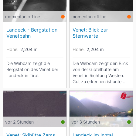
momentan offline
momentan offline
Landeck - Bergstation
Venet: Blick zur
Venetbahn
Sternwarte
Höhe:
2,204
m
Höhe:
2,204
m
Die Webcam zeigt die
Die Webcam zeigt den Blick
Bergstation des Venet bei
von der Gipfelhütte am
Landeck in Tirol.
Venet in Richtung Westen.
Gut zu erkennen ist unter
anderem die Sternwarte mit
ihrem weißen...
vor 2 Stunden
vor 3 Stunden
Venet: Skihütte Zams
Landeck im Inntal