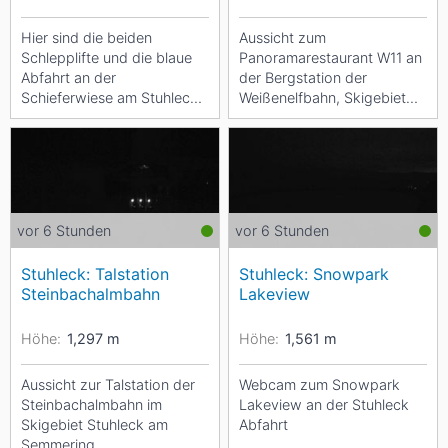
Hier sind die beiden
Aussicht zum
Schlepplifte und die blaue
Panoramarestaurant W11 an
Abfahrt an der
der Bergstation der
Schieferwiese am Stuhleck
Weißenelfbahn, Skigebiet
zu sehen.
Stuhleck am Semmering.
vor 6 Stunden
vor 6 Stunden
Stuhleck: Talstation
Stuhleck: Snowpark
Steinbachalmbahn
Lakeview
Höhe:
1,297
m
Höhe:
1,561
m
Aussicht zur Talstation der
Webcam zum Snowpark
Steinbachalmbahn im
Lakeview an der Stuhleck
Skigebiet Stuhleck am
Abfahrt
Semmering.