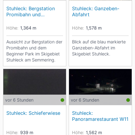
Stuhleck: Bergstation
Stuhleck: Ganzeben-
Promibahn und
Abfahrt
Beginnerpark
Höhe:
1,364
m
Höhe:
1,578
m
Aussicht zur Bergstation der
Blick auf die blau markierte
Promibahn und dem
Ganzeben-Abfahrt im
Beginner Park im Skigebiet
Skigebiet Stuhleck.
Stuhleck am Semmering.
vor 6 Stunden
vor 6 Stunden
Stuhleck: Schieferwiese
Stuhleck:
Panoramarestaurant W11
Höhe:
939
m
Höhe:
1,562
m