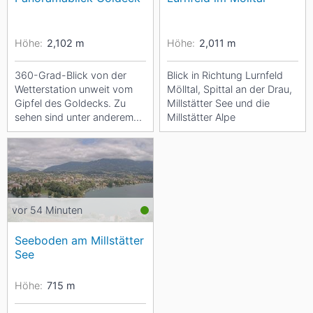
Höhe:
2,102
m
Höhe:
2,011
m
360-Grad-Blick von der
Blick in Richtung Lurnfeld
Wetterstation unweit vom
Mölltal, Spittal an der Drau,
Gipfel des Goldecks. Zu
Millstätter See und die
sehen sind unter anderem
Millstätter Alpe
das Gipfelkreuz, die
Panoramaalm und die...
vor 54 Minuten
Seeboden am Millstätter
See
Höhe:
715
m