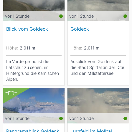
vor 1 Stunde
vor 1 Stunde
Blick vom Goldeck
Goldeck
Höhe:
2,011
m
Höhe:
2,011
m
Im Vordergrund ist die
Ausblick vom Goldeck auf
Latschur zu sehen, im
die Stadt Spittal an der Drau
Hintergrund die Karnischen
und den Millstättersee.
Alpen.
vor 1 Stunde
vor 1 Stunde
Panoramablick Goldeck
Lurnfeld im Mölltal