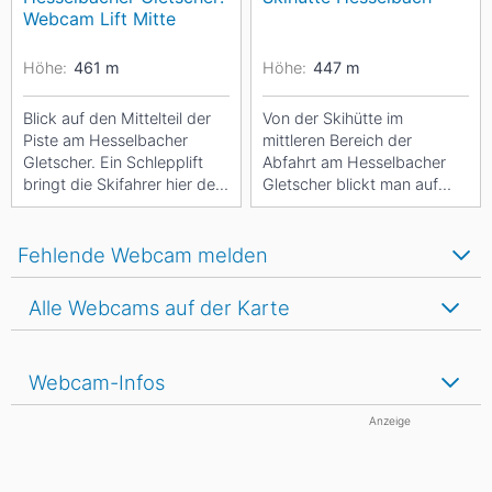
Webcam Lift Mitte
Höhe:
461
m
Höhe:
447
m
Blick auf den Mittelteil der
Von der Skihütte im
Piste am Hesselbacher
mittleren Bereich der
Gletscher. Ein Schlepplift
Abfahrt am Hesselbacher
bringt die Skifahrer hier den
Gletscher blickt man auf
Berg hinauf. Eine
den unteren Teil der Piste
Beschneiungsanlage...
und den Ort Hesselbach.
Fehlende Webcam melden
Alle Webcams auf der Karte
Webcam-Infos
Anzeige