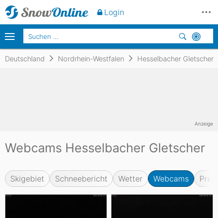
Login
Deutschland
Nordrhein-Westfalen
Hesselbacher Gletscher
Anzeige
Webcams Hesselbacher Gletscher
Skigebiet
Schneebericht
Wetter
Webcams
Prei