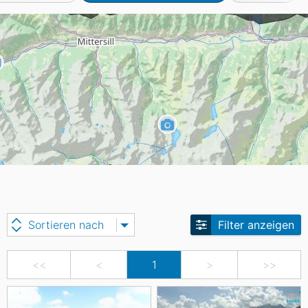
Sortieren nach
Filter anzeigen
<<
<
1
>
>>