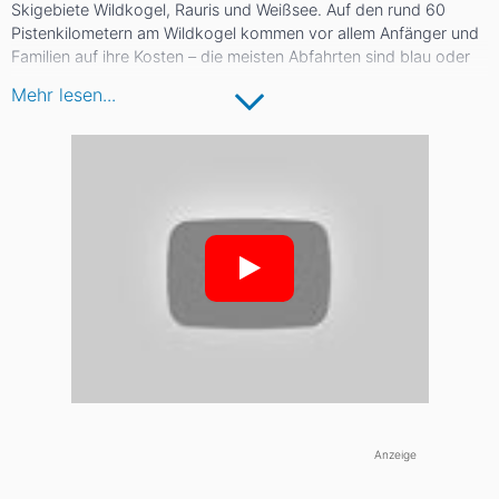
Skigebiete Wildkogel, Rauris und Weißsee. Auf den rund 60
Pistenkilometern am Wildkogel kommen vor allem Anfänger und
Familien auf ihre Kosten – die meisten Abfahrten sind blau oder
rot markiert, zudem gibt es einen Anfänger-Funpark für die
Mehr lesen...
ersten Moves und Tricks. Auch der ruhige Ort Rauris ist
besonders bei Familien beliebt und wartet mit breiten Pisten und
modernen Liftanlagen auf. Fortgeschrittene Skifahrer sollten
dagegen die Weißsee Gletscherwelt ansteuern – dank der
kilometerlangen Tiefschneehänge haben hier auch Freerider viel
Spaß.
Anzeige