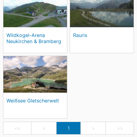
Wildkogel-Arena
Rauris
Neukirchen & Bramberg
Weißsee Gletscherwelt
<<
<
1
>
>>