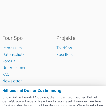
TouriSpo
Projekte
Impressum
TouriSpo
Datenschutz
SportFits
Kontakt
Unternehmen
FAQ
Newsletter
Widget
Hilf uns mit Deiner Zustimmung
Umfragen
SnowOnline benutzt Cookies, die für den technischen Betrieb
Skigebiet bewerten
der Website erforderlich sind und stets gesetzt werden. Andere
Cookies, die den Komfort bei Benutzung dieser Website erhöhen,