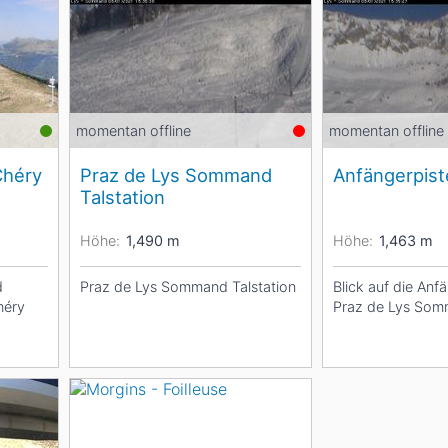
Head
Russland
Südkorea
Türkei
Dynastar
Salomon
Aserbaidschan
Vereinigte Arabische Emirate
Stöckli
Kästle
Scott
momentan offline
momentan offline
Chéry
Praz de Lys Sommand
Anfängerpist
ien
Talstation
Ogso
Indigo
Höhe:
1,490
m
Höhe:
1,463
m
nien
d
Praz de Lys Sommand Talstation
Blick auf die Anf
héry
Praz de Lys So