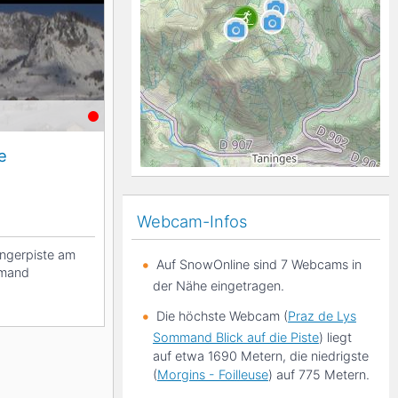
K2
Georgien
Black Diamond
e
Webcam-Infos
ängerpiste am
Auf SnowOnline sind 7 Webcams in
mmand
der Nähe eingetragen.
Die höchste Webcam (
Praz de Lys
Sommand Blick auf die Piste
) liegt
auf etwa 1690 Metern, die niedrigste
(
Morgins - Foilleuse
) auf 775 Metern.