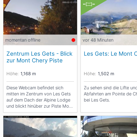
Asien
Blizzard
Südamerika
Japan
China
Argentinien
Chile
Iran
Indien
Nordica
Asien
momentan offline
vor 48 Minuten
Ozeanien
Russland
China
Zentrum Les Gets - Blick
Les Gets: Le Mont 
Neuseeland
Austral
zur Mont Chery Piste
Hagan
Südamerika
Höhe:
1,168
m
Höhe:
1,502
m
Chile
Argenti
Diese Webcam befindet sich
Zu sehen sind die Lifte un
mitten im Zentrum von Les Gets
Abfahrten am Pointe de C
Afrika
auf dem Dach der Alpine Lodge
bei Les Gets.
und blickt hinüber zur Piste Mont
Ägypten
Chery.