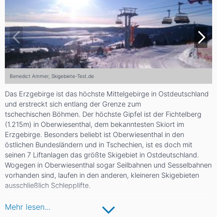
Benedict Ammer, Skigebiete-Test.de
Das Erzgebirge ist das höchste Mittelgebirge in Ostdeutschland
und erstreckt sich entlang der Grenze zum
tschechischen Böhmen. Der höchste Gipfel ist der Fichtelberg
(1.215m) in Oberwiesenthal, dem bekanntesten Skiort im
Erzgebirge. Besonders beliebt ist Oberwiesenthal in den
östlichen Bundesländern und in Tschechien, ist es doch mit
seinen 7 Liftanlagen das größte Skigebiet in Ostdeutschland.
Wogegen in Oberwiesenthal sogar Seilbahnen und Sesselbahnen
vorhanden sind, laufen in den anderen, kleineren Skigebieten
ausschließlich Schlepplifte.
Das extrem dicht bewaldete Erzgebirge gilt als besonders
Mehr lesen...
schneereiche Region. Neben dem alpinen Angebot spielt vor