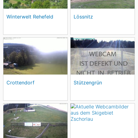
Winterwelt Rehefeld
Lössnitz
Crottendorf
Stützengrün