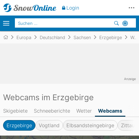
Login
Europa
Deutschland
Sachsen
Erzgebirge
Webcams
Anzeige
Webcams im Erzgebirge
Skigebiete
Schneeberichte
Wetter
Webcams
Erzgebirge
Vogtland
Elbsandsteingebirge
Zittaue