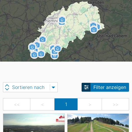
Sortieren nach
Filter anzeigen
<<
<
1
>
>>