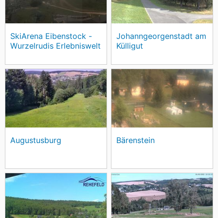
SkiArena Eibenstock -
Johanngeorgenstadt am
Wurzelrudis Erlebniswelt
Külligut
Augustusburg
Bärenstein