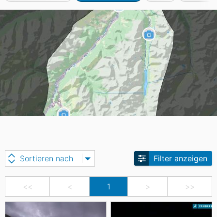
Sortieren nach
Filter anzeigen
<<
<
1
>
>>