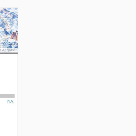
e Angabe
n.v.