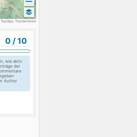
K2
Georgien
 TouriSpo, Thunderforest
0 / 10
Black Diamond
n, wie aktiv
inträge der
 Kommentare
egeben
er Author