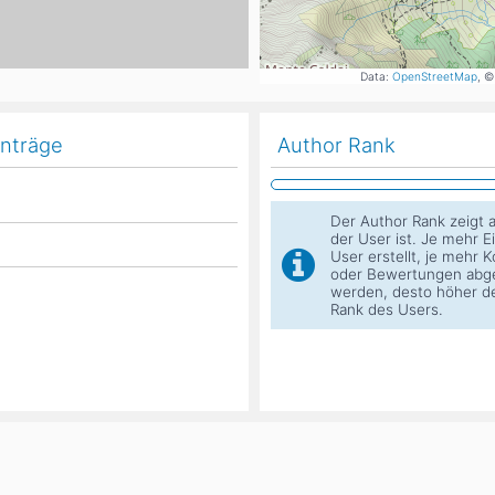
Head
Russland
Südkorea
Türkei
Dynastar
Salomon
Data:
OpenStreetMap
, ©
Aserbaidschan
Vereinigte Arabische Emirate
Stöckli
Kästle
inträge
Author Rank
Scott
ien
Der Author Rank zeigt a
Ogso
der User ist. Je mehr E
Indigo
User erstellt, je mehr
oder Bewertungen abg
werden, desto höher d
nien
Rank des Users.