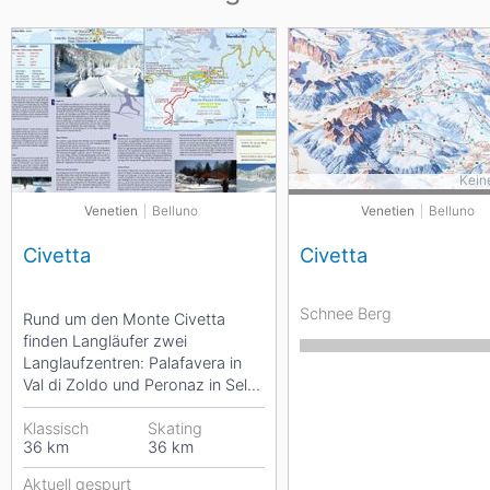
Kein
Venetien
Belluno
Venetien
Belluno
Civetta
Civetta
Schnee Berg
Rund um den Monte Civetta
finden Langläufer zwei
Langlaufzentren: Palafavera in
Val di Zoldo und Peronaz in Selva
di Cadore. Insgesamt stehen...
Klassisch
Skating
36
km
36
km
Aktuell gespurt