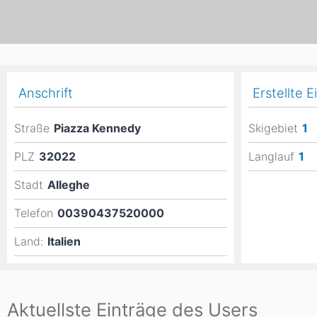
Asien
Blizzard
Südamerika
Japan
China
Argentinien
Chile
Iran
Indien
Nordica
Anschrift
Erstellte E
Asien
Ozeanien
Russland
China
Straße
Piazza Kennedy
Skigebiet
1
Neuseeland
Austral
Hagan
PLZ
32022
Langlauf
1
Südamerika
Stadt
Alleghe
Chile
Argenti
Telefon
00390437520000
Afrika
Land:
Italien
Ägypten
Aktuellste Einträge des Users