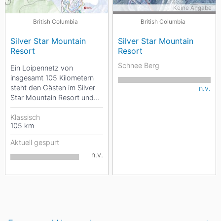
Keine Angabe
British Columbia
British Columbia
Silver Star Mountain
Silver Star Mountain
Resort
Resort
Schnee Berg
Ein Loipennetz von
insgesamt 105 Kilometern
steht den Gästen im Silver
n.v.
Star Mountain Resort und
dem Souvereign Lake
Nordic Centre zur...
Klassisch
105
km
Aktuell gespurt
n.v.