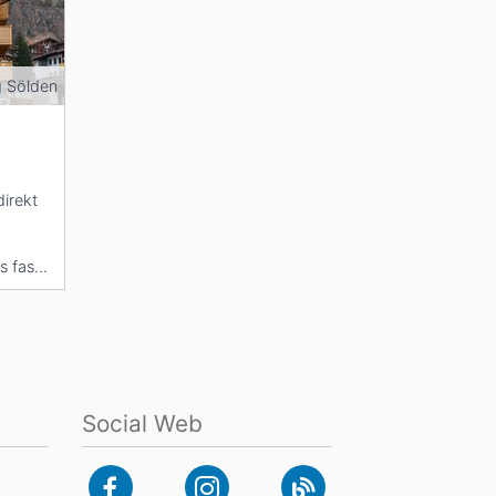
 Sölden
direkt
s fast
.
Social Web