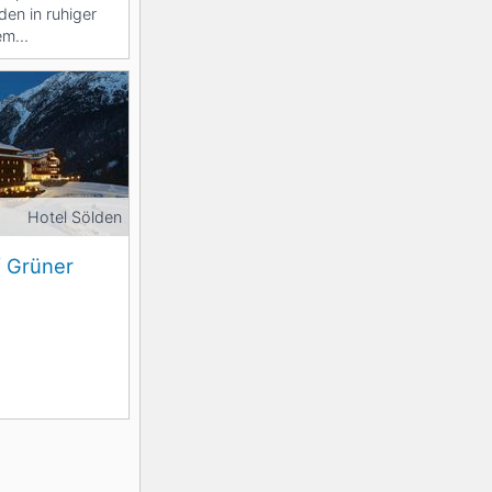
den in ruhiger
hem
hren Urlaub...
Hotel Sölden
f Grüner