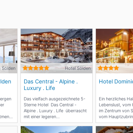
Head
Russland
Südkorea
Türkei
Dynastar
Salomon
Aserbaidschan
Vereinigte Arabische Emirate
Stöckli
Kästle
Scott
ien
Ogso
Indigo
 Sölden
Hotel Sölden
nien
lden
Das Central - Alpine .
Hotel Domini
Luxury . Life
Bergen
Das vielfach ausgezeichnete 5-
Ein herzliches Ha
ler
Sterne Hotel Das Central -
Lebenslust, vom 
Alpine . Luxury . Life überrascht
im Zentrum von 
rtments
mit einer legeren
vom Hauptzubrin
Wohlfühlatmosphäre,...
Skigebiet entfernt