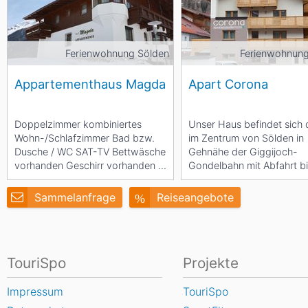
Ferienwohnung Sölden
Ferienwohnung
Appartementhaus Magda
Apart Corona
Doppelzimmer kombiniertes
Unser Haus befindet sich 
Wohn-/Schlafzimmer Bad bzw.
im Zentrum von Sölden in
Dusche / WC SAT-TV Bettwäsche
Gehnähe der Giggijoch-
vorhanden Geschirr vorhanden ...
Gondelbahn mit Abfahrt bi
direkt vor unser Haus. In..
Sammelanfrage
Reiseangebote
TouriSpo
Projekte
Impressum
TouriSpo