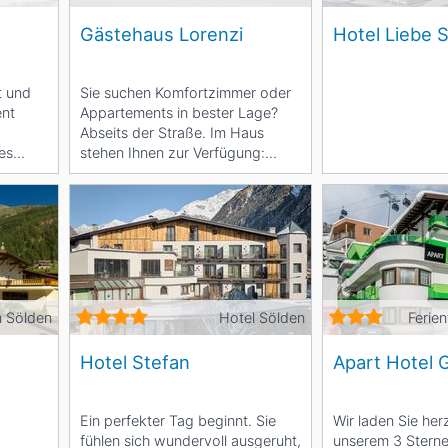
Gästehaus Lorenzi
Hotel Liebe 
t und
Sie suchen Komfortzimmer oder
ent
Appartements in bester Lage?
Abseits der Straße. Im Haus
es
stehen Ihnen zur Verfügung:
das...
Appartement...
n Sölden
Hotel Sölden
Ferie
Hotel Stefan
Apart Hotel 
Ein perfekter Tag beginnt. Sie
Wir laden Sie herz
fühlen sich wundervoll ausgeruht,
unserem 3 Sterne