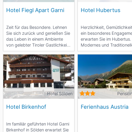
Hotel Fiegl Apart Garni
Hotel Hubertus
Zeit für das Besondere. Lehnen
Herzlichkeit, Gemütlichkei
Sie sich zurück und genießen Sie
ein besonderes Engagem
das Leben in einem Ambiente
erwarten Sie im Hubertus.
von gelebter Tiroler Gastlichkeit.
Modernes und Traditionell
Wir, die...
haben wir verbunden und 
Hotel Sölden
Pensio
Hotel Birkenhof
Ferienhaus Austria
Im familiär geführten Hotel Garni
Birkenhof in Sölden erwartet Sie