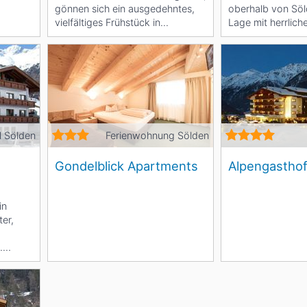
gönnen sich ein ausgedehntes,
oberhalb von Söl
vielfältiges Frühstück in...
Lage mit herrlic
Panoramablick - I
l Sölden
Ferienwohnung Sölden
Gondelblick Apartments
Alpengastho
in
ter,
.
gt man