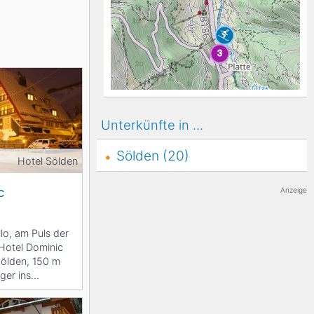
K2
Georgien
Black Diamond
Unterkünfte in ...
Sölden (20)
Hotel Sölden
c
Anzeige
llo, am Puls der
Hotel Dominic
Sölden, 150 m
ger ins
. Ein...