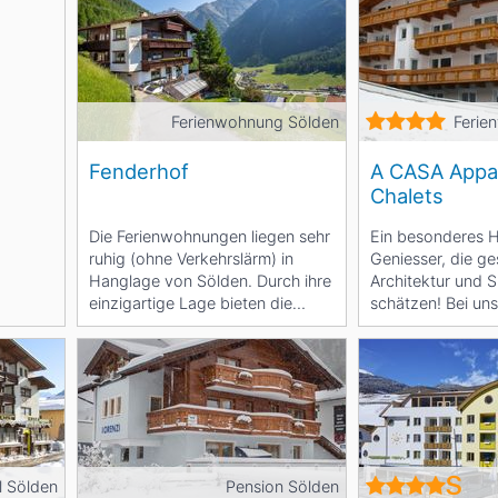
Ferienwohnung Sölden
Ferie
Fenderhof
A CASA Appa
Chalets
Die Ferienwohnungen liegen sehr
Ein besonderes H
ruhig (ohne Verkehrslärm) in
Geniesser, die g
Hanglage von Sölden. Durch ihre
Architektur und S
einzigartige Lage bieten die
schätzen! Bei uns
Wohnungen eine...
Ambiente, das...
l Sölden
Pension Sölden