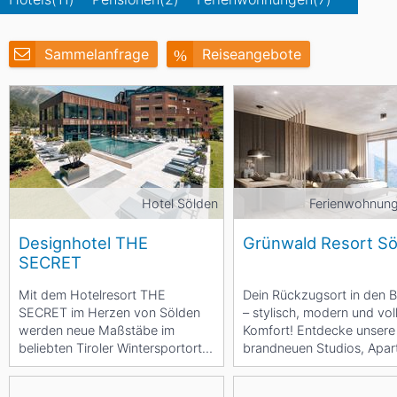
Asien
Blizzard
Südamerika
Japan
China
Sammelanfrage
Reiseangebote
Argentinien
Chile
Iran
Indien
Nordica
Asien
Ozeanien
Russland
China
Neuseeland
Austral
Hagan
Südamerika
Hotel Sölden
Ferienwohnung
Chile
Argenti
Designhotel THE
Grünwald Resort Sö
SECRET
Afrika
Mit dem Hotelresort THE
Dein Rückzugsort in den 
SECRET im Herzen von Sölden
– stylisch, modern und vol
Ägypten
werden neue Maßstäbe im
Komfort! Entdecke unsere
beliebten Tiroler Wintersportort
brandneuen Studios, Apa
gesetzt. Gemäß dem Motto
und Chalets, die...
"So...