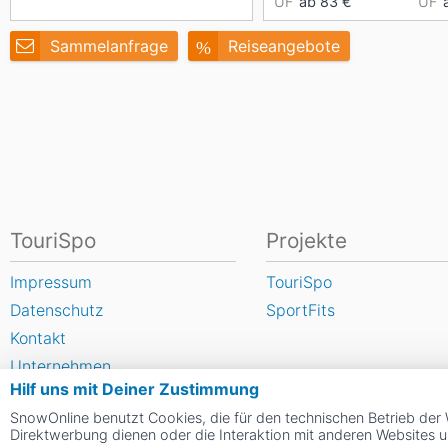
ÜF
ab 83 €
ÜF
Sammelanfrage
Reiseangebote
TouriSpo
Projekte
Impressum
TouriSpo
Datenschutz
SportFits
Kontakt
Unternehmen
Hilf uns mit Deiner Zustimmung
FAQ
SnowOnline benutzt Cookies, die für den technischen Betrieb der 
Newsletter
Direktwerbung dienen oder die Interaktion mit anderen Websites 