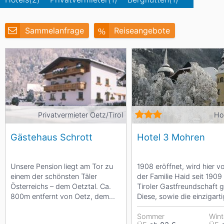
Asien
Blizzard
Südamerika
Japan
China
Sammelanfrage
Reiseangebote
Argentinien
Chile
Iran
Indien
Nordica
Asien
Ozeanien
Russland
China
Neuseeland
Austral
Hagan
Südamerika
Privatvermieter Oetz/Tirol
Ho
Chile
Argenti
Gästehaus Schrott
Hotel 3 Mohren
Afrika
Unsere Pension liegt am Tor zu
1908 eröffnet, wird hier v
einem der schönsten Täler
der Familie Haid seit 1909
Ägypten
Österreichs – dem Oetztal. Ca.
Tiroler Gastfreundschaft g
800m entfernt von Oetz, dem
Diese, sowie die einzigart
sehr beliebten und bekannten...
Architektur des...
Sommer
Wint