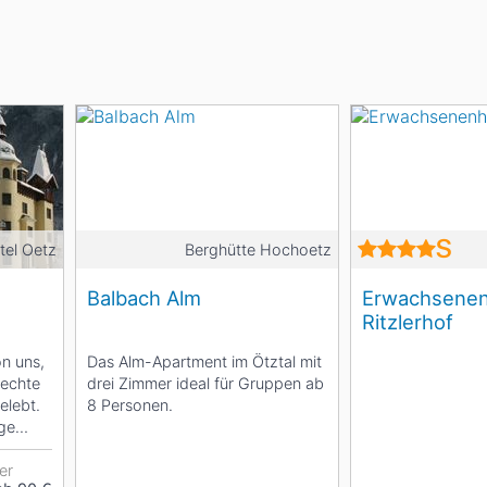
Head
Russland
Südkorea
Türkei
Dynastar
Salomon
Aserbaidschan
Vereinigte Arabische Emirate
Stöckli
Kästle
Scott
ien
Ogso
Indigo
tel Oetz
Berghütte Hochoetz
nien
Balbach Alm
Erwachsenen
Ritzlerhof
on uns,
Das Alm-Apartment im Ötztal mit
 echte
drei Zimmer ideal für Gruppen ab
elebt.
8 Personen.
ige
er