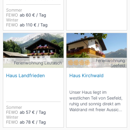
(Haus Elisengrund) in bester
und ruhiger...
Sommer
FEWO
ab 60 € / Tag
Winter
FEWO
ab 110 € / Tag
Ferienwohnung
Ferienwohnung Leutasch
Seefeld
Haus Landfrieden
Haus Kirchwald
Unser Haus liegt im
westlichen Teil von Seefeld,
ruhig und sonnig direkt am
Sommer
Waldrand mit freier Aussicht
FEWO
ab 57 € / Tag
auf die Bergwelt und in
Winter
unmittelbarer...
FEWO
ab 78 € / Tag