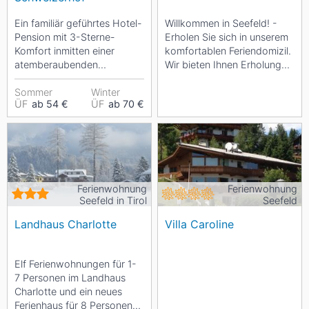
Ein familiär geführtes Hotel-
Willkommen in Seefeld! -
Pension mit 3-Sterne-
Erholen Sie sich in unserem
Komfort inmitten einer
komfortablen Feriendomizil.
atemberaubenden
Wir bieten Ihnen Erholung
Bergkulisse. Seehöhe: 1130
“pur” für die schönste Zeit...
m. Überall im Haus
Sommer
Winter
ÜF
ab 54 €
ÜF
ab 70 €
erwartet...
Ferienwohnung
Ferienwohnung
Seefeld in Tirol
Seefeld
Landhaus Charlotte
Villa Caroline
Elf Ferienwohnungen für 1-
7 Personen im Landhaus
Charlotte und ein neues
Ferienhaus für 8 Personen