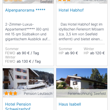
Seefeld
Alpenpanorama *****
Hotel Habhof
2-Zimmer-Luxus-
Das Hotel Habhof liegt im
Appartement***** (60 qm)
idyllischen Ferienort Mösern
mit 15 qm Südbalkon und
(ca. 3,5 km von Seefeld
gigantischem Ausblick auf
entfernt) und bietet einen
Seefeld und die Alpen,
herrlichen Ausblick weit...
hochwertige Ausstattung,...
Sommer
Sommer
Winter
FEWO
ab 90 € / Tag
HP
ab 90 €
HP
ab 120 €
Winter
FEWO
ab 130 € / Tag
Pension Leutasch
Ferienwohnung Seefeld
Hotel Pension
Haus Isabell
Schweizerhof