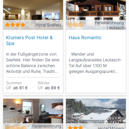
Ferienwohnung
Hotel Seefeld
Leutasch
Krumers Post Hotel &
Haus Romantic
Spa
in der Fußgängerzone von
Wander und
Seefeld. Hier finden Sie eine
Langlaufparadies Leutasch-
schöne Balance zwischen
Tal Auf über 1.100 M
Aktivität und Ruhe, Tradition
gelegen Ausgangspunkt
und Moderne, herzlicher...
eines der größten
Sommer
Winter
Langlaufgebiete...
ÜF
ab 81 €
ÜF
ab 89 €
Ferienwohnung
Hotel Mösern