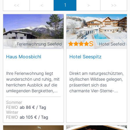
<<
<
1
>
>>
Ferienwohnung Seefeld
Hotel Seefeld
Haus Moosbichl
Hotel Seespitz
Ihre Ferienwohnung liegt
Direkt am naturgeschützten,
wunderschön und ruhig, mit
idyllischen Wildsee gelegen,
herrlichem Ausblick auf die
präsentiert sich das
umliegenden Bergketten,
charmante Vier-Sterne-
auf dem sonnigen
Hotel in Seefeld seinen
Geigenbühel. Ein...
Sommer
Gästen....
FEWO
ab 86 € / Tag
Winter
FEWO
ab 105 € / Tag