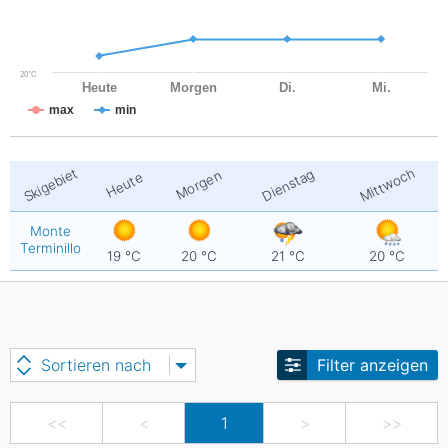
20°C
Heute
Morgen
Di.
Mi.
max
min
Mittwoch
Skigebiet
Dienstag
Morgen
Heute
Monte
Terminillo
19
°C
20
°C
21
°C
20
°C
Sortieren nach
Filter anzeigen
<<
<
1
>
>>