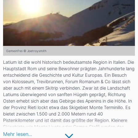
Gemeinfrei © Joetroysmith
Latium ist die wohl historisch bedeutsamste Region in Italien. Die
Hauptstadt Rom und seine Bewohner prägten Jahrhunderte lang
entscheidend die Geschichte und Kultur Europas. Ein Besuch
von Kolosseum, Trevibrunnen, Forum Romanum & Co lässt sich
aber auch mit einem Skitrip verbinden. Zwar ist die Landschaft
Latiums überwiegend von sanften Hügeln geprägt, Richtung
Osten erhebt sich aber das Gebirge des Apenins in die Höhe. In
der Provinz Rieti lockt etwa das Skigebiet Monte Terminillo. Es
bietet zwischen 1.500 und 2.000 Metern rund 40
Pistenkilometer und ist damit das größte der Region. Kleinere
Skigebiete wie Monte Livata oder Campo Staffi runden das
Angebot ab.
Mehr lesen...