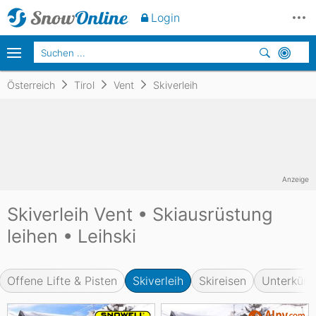
Login
Österreich
Tirol
Vent
Skiverleih
Anzeige
Skiverleih Vent • Skiausrüstung
leihen • Leihski
Offene Lifte & Pisten
Skiverleih
Skireisen
Unterkünf