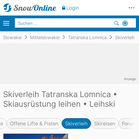
Login
Slowakei
Mittelslowakei
Tatranska Lomnica
Skiverleih
Anzeige
Skiverleih Tatranska Lomnica •
Skiausrüstung leihen • Leihski
te
Offene Lifte & Pisten
Skiverleih
Skireisen
Forum