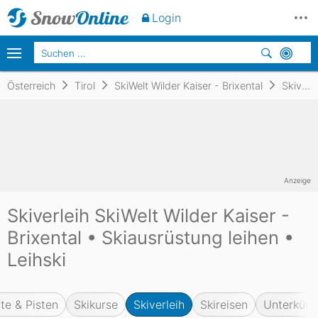
Login
Österreich
Tirol
SkiWelt Wilder Kaiser - Brixental
Skiverleih
Anzeige
Skiverleih SkiWelt Wilder Kaiser -
Brixental • Skiausrüstung leihen •
Leihski
fte & Pisten
Skikurse
Skiverleih
Skireisen
Unterkünf