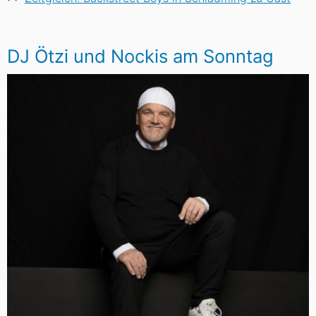
DJ Ötzi und Nockis am Sonntag