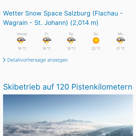
Wetter Snow Space Salzburg (Flachau -
Wagrain - St. Johann) (2,014
m
)
Heute
Fr.
Sa.
So.
Mo.
19
°C
16
°C
19
°C
22
°C
21
°C
Detailvorhersage anzeigen
Skibetrieb auf 120 Pistenkilometern