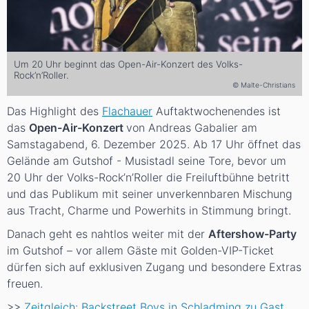
Um 20 Uhr beginnt das Open-Air-Konzert des Volks-
Rock’n’Roller.
© Malte-Christians
Das Highlight des
Flachauer
Auftaktwochenendes ist
das
Open-Air-Konzert
von Andreas Gabalier am
Samstagabend, 6. Dezember 2025. Ab 17 Uhr öffnet das
Gelände am Gutshof - Musistadl seine Tore, bevor um
20 Uhr der Volks-Rock’n’Roller die Freiluftbühne betritt
und das Publikum mit seiner unverkennbaren Mischung
aus Tracht, Charme und Powerhits in Stimmung bringt.
Danach geht es nahtlos weiter mit der
Aftershow-Party
im Gutshof – vor allem Gäste mit Golden-VIP-Ticket
dürfen sich auf exklusiven Zugang und besondere Extras
freuen.
>>
Zeitgleich: Backstreet Boys in Schladming zu Gast