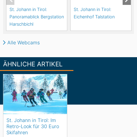
St. Johann in Tirol:
St. Johann in Tirol:
Panoramablick Bergstation
Eichenhof Talstation
Harschbichl
Alle Webcams
ÄHNLICHE ARTIKEL
St. Johann in Tirol: Im
Retro-Look für 30 Euro
Skifahren