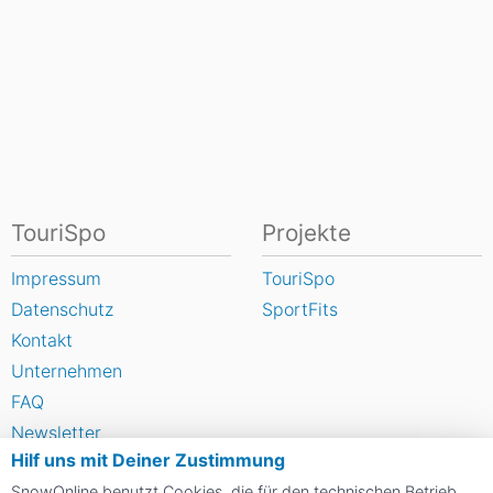
TouriSpo
Projekte
Impressum
TouriSpo
Datenschutz
SportFits
Kontakt
Unternehmen
FAQ
Newsletter
Hilf uns mit Deiner Zustimmung
Widget
SnowOnline benutzt Cookies, die für den technischen Betrieb