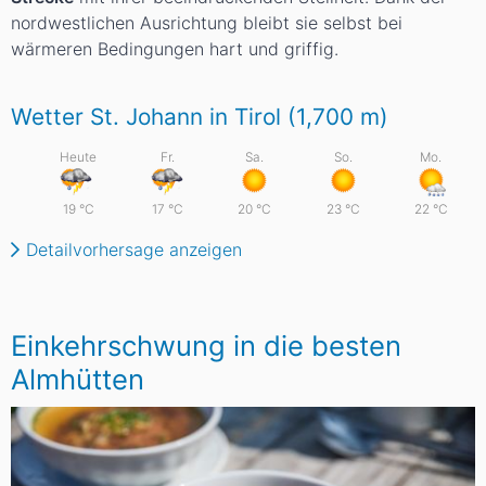
nordwestlichen Ausrichtung bleibt sie selbst bei
wärmeren Bedingungen hart und griffig.
Wetter St. Johann in Tirol (1,700
m
)
Heute
Fr.
Sa.
So.
Mo.
19
°C
17
°C
20
°C
23
°C
22
°C
Detailvorhersage anzeigen
Einkehrschwung in die besten
Almhütten