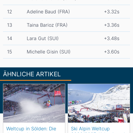
12
Adeline Baud (FRA)
+3.32s
13
Taina Barioz (FRA)
+3.36s
14
Lara Gut (SUI)
+3.48s
15
Michelle Gisin (SUI)
+3.60s
ÄHNLICHE ARTIKEL
Weltcup in Sölden: Die
Ski Alpin Weltcup