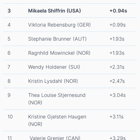
3
Mikaela Shiffrin (USA)
+0.94s
4
Viktoria Rebensburg (GER)
+0.99s
5
Stephanie Brunner (AUT)
+1.93s
6
Ragnhild Mowinckel (NOR)
+1.93s
7
Wendy Holdener (SUI)
+2.31s
8
Kristin Lysdahl (NOR)
+2.47s
9
Thea Louise Stjernesund
+3.04s
(NOR)
10
Kristine Gjelsten Haugen
+3.11s
(NOR)
11
Valerie Grenier (CAN)
+3.29s